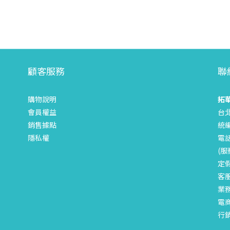
顧客服務
聯
購物說明
拓
會員權益
台
銷售據點
統編
隱私權
電話
(服
定
客服
業務
電商
行銷