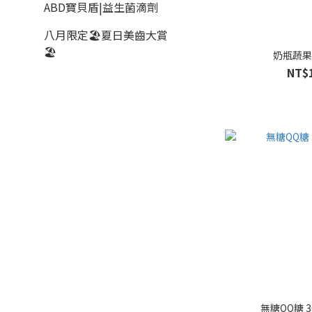
ABD寶貝盾|益生菌滴劑
八月限定🏖️夏日美齒大賞
🏖️
奶瓶蔬
NT$
無糖QQ糖 3