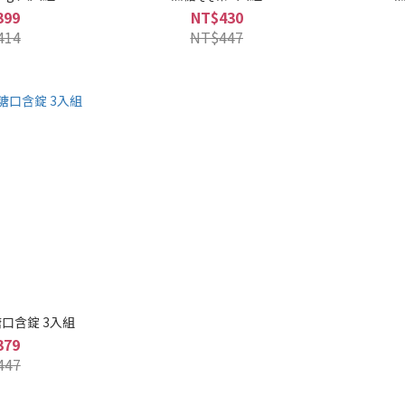
399
NT$430
414
NT$447
口含錠 3入組
379
447