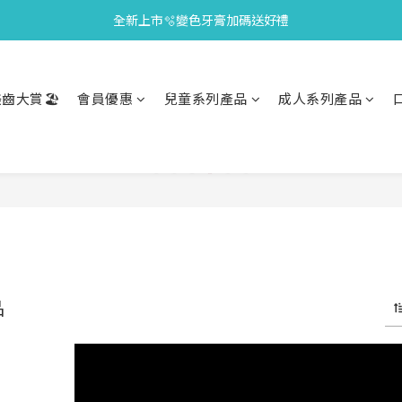
全新上市🫧變色牙膏加碼送好禮
會員限定🎁點數兌換好禮
會員限定🎁點數兌換好禮
齒大賞🏖️
會員優惠
兒童系列產品
成人系列產品
品