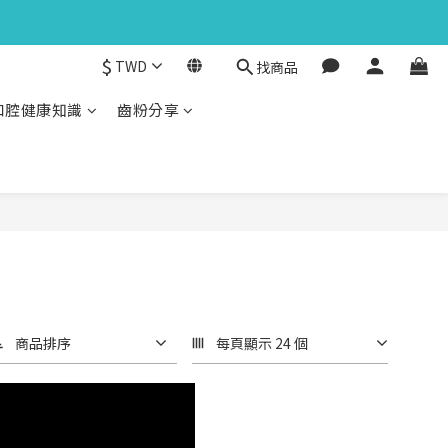
$
TWD
找商品
口腔健康知識
齒粉分享
商品排序
每頁顯示 24 個