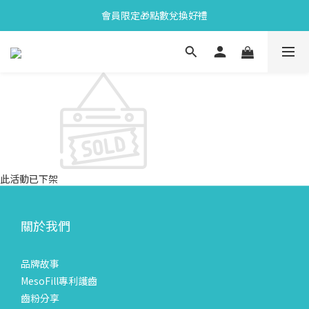
會員限定🎁點數兌換好禮
會員限定🎁點數兌換好禮
全新上市🫧變色牙膏加碼送好禮
會員限定🎁點數兌換好禮
此活動已下架
關於我們
品牌故事
MesoFill專利護齒
齒粉分享