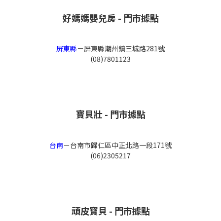
好媽媽嬰兒房 - 門市據點
屏東縣
－
屏東縣潮州鎮三城路281號
(08)7801123
寶貝壯 - 門市據點
台南
－
台南市歸仁區中正北路一段171號
(06)2305217
頑皮寶貝 - 門市據點