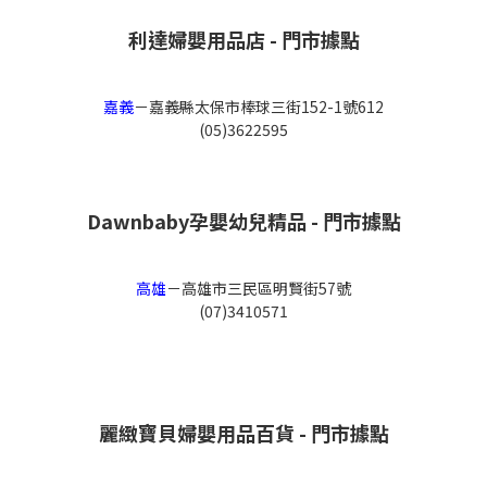
利達婦嬰用品店 - 門市據點
嘉義
－
嘉義縣太保市棒球三街152-1號612
(05)3622595
Dawnbaby孕嬰幼兒精品 - 門市據點
高雄
－
高雄市三民區明賢街57號
(07)3410571
麗緻寶貝婦嬰用品百貨 - 門市據點