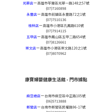
－
光華店
高雄市苓雅區光華一路148之57號
(07)7160898
－
永豐店
高雄市前鎮區永豐路72之1號
(07)7510136
－
桂林店
高雄市小港區孔鳳路610號
(07)7914115
－
五甲店
高雄市鳳山區五甲二路654號
(07)8126661
－
崇文店
高雄市小港區崇文路120之1號
(07)8070962
康寶婦嬰健康生活館 - 門市據點
－
麻豆總店
台南市麻豆區中正路105號
(06)5713888
－
新營店
台南市新營區民權路96-17號