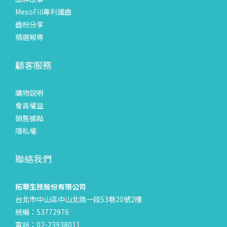
MesoFill專利護齒
齒粉分享
精選報導
顧客服務
購物說明
會員權益
銷售據點
隱私權
聯絡我們
拓華生技股份有限公司
台北市中山區中山北路一段53巷20號2樓
統編：53772976
電話：02-23938011