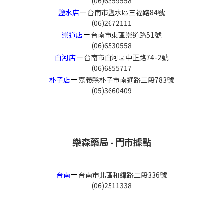
(06)6359558
－
鹽水店
台南市鹽水區三福路84號
(06)2672111
－
崇道店
台南市東區崇道路51號
(06)6530558
－
白河店
台南市白河區中正路74-2號
(06)6855717
－
朴子店
嘉義縣朴子市南通路三段783號
(05)3660409
樂森藥局 - 門市據點
－
台南
台南市北區和緯路二段336號
(06)2511338