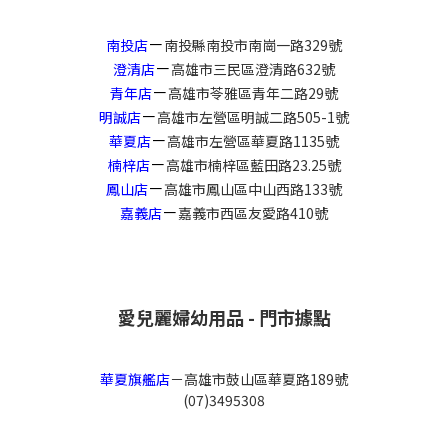
－
南投店
南投縣南投市南崗一路329號
－
澄清店
高雄市三民區澄清路632號
－
青年店
高雄市苓雅區青年二路29號
－
明誠店
高雄市左營區明誠二路505-1號
－
華夏店
高雄市左營區華夏路1135號
－
楠梓店
高雄市楠梓區藍田路23.25號
－
鳳山店
高雄市鳳山區中山西路133號
－
嘉義店
嘉義市西區友愛路410號
愛兒麗婦幼用品 - 門市據點
華夏旗艦店
－
高雄市鼓山區華夏路189號
(07)3495308