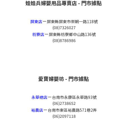
娃娃兵婦嬰用品專賣店 - 門市據點
－
屏東店
屏東縣屏東市崇朝一路118號
(08)7326027
－
枋寮店
屏東縣枋寮鄉中山路136號
(08)8786986
愛寶婦嬰坊 - 門市據點
－
永華總店
台南市永康區永華路93號
(06)2738652
－
裕農店
台南市東區裕農路571巷2弄
(06)2097118