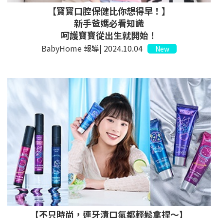
【寶寶口腔保健比你想得早！】
新手爸媽必看知識
呵護寶寶從出生就開始！
BabyHome 報導| 2024.10.04
New
【不只時尚，連牙漬口氣都輕鬆拿捏～】