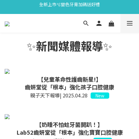
會員限定🎁點數兌換好禮
會員限定🎁點數兌換好禮
全新上市🫧變色牙膏加碼送好禮
會員限定🎁點數兌換好禮
✨
新聞媒體報導
✨
【
兒童革命性護齒新星!
】
齒妍堂從「根本」強化孩子口腔健康
親子天下報導| 2025.04.28
New
【
奶睡不怕蛀牙菌開趴！
】
Lab52齒妍堂從「根本」強化寶寶口腔健康