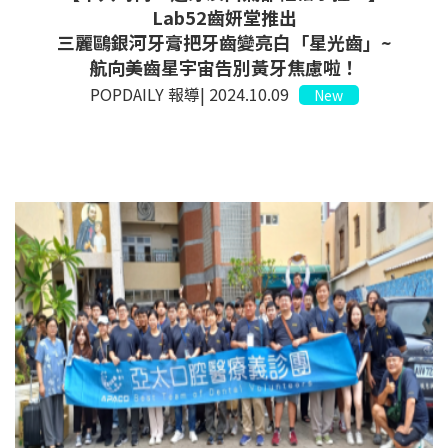
Lab52齒妍堂推出
三麗鷗銀河牙膏把牙齒變亮白「星光齒」~
航向美齒星宇宙告別黃牙焦慮啦！
POPDAILY 報導| 2024.10.09
New