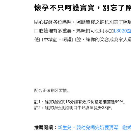
懷孕不只呵護寶寶，別忘了
貼心提醒各位媽咪，照顧寶寶之餘也別忘了照
口腔護理有多重要。媽咪們可使用添加
L802
低口中壞菌、呵護口腔，讓你的笑容成為家人
配合正確刷牙習慣。
註1：經實驗證實15分鐘有效抑制指定細菌達99%。
註2：經實驗檢測證明口中鈣含量提升33倍。
推薦閱讀：
新生兒、嬰幼兒喝完奶要清潔口腔