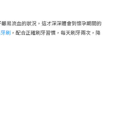
牙齦易流血的狀況，這才深深體會到懷孕期間的
齦牙刷
，配合正確刷牙習慣，每天刷牙兩次，降