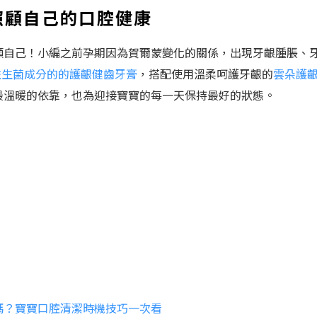
照顧自己的口腔健康
顧自己！小編之前孕期因為賀爾蒙變化的關係，出現牙齦腫脹、
0益生菌成分的的護齦健齒牙膏
，搭配使用溫柔呵護牙齦的
雲朵護
最溫暖的依靠，也為迎接寶寶的每一天保持最好的狀態。
嗎？寶寶口腔清潔時機技巧一次看