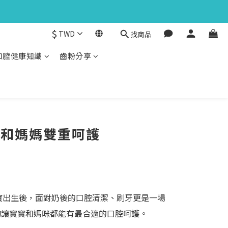
$
TWD
找商品
口腔健康知識
齒粉分享
寶和媽媽雙重呵護
寶出生後，面對奶後的口腔清潔、刷牙更是一場
物讓寶寶和媽咪都能有最合適的口腔呵護。