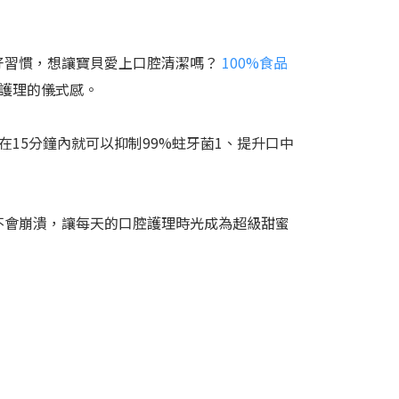
好習慣，想讓寶貝愛上口腔清潔嗎？
100%食品
護理的儀式感。
15分鐘內就可以抑制99%蛀牙菌1、提升口中
不會崩潰，讓每天的口腔護理時光成為超級甜蜜