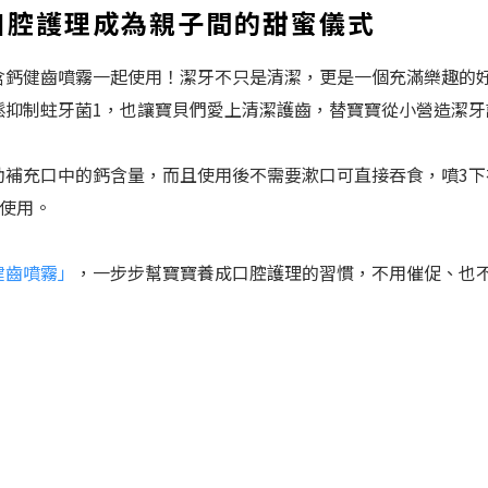
口腔護理成為親子間的甜蜜儀式
含鈣健齒噴霧一起使用！潔牙不只是清潔，更是一個充滿樂趣的
鬆抑制蛀牙菌1，也讓寶貝們愛上清潔護齒，替寶寶從小營造潔牙
補充口中的鈣含量，而且使用後不需要漱口可直接吞食，噴3下在
心使用。
健齒噴霧」
，一步步幫寶寶養成口腔護理的習慣，不用催促、也