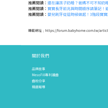
推薦閱讀：
還在讓孩子奶睡？爸媽不可不知奶
推薦閱讀：
寶寶長牙前兆與時間順序請筆記！
推薦閱讀：
嬰兒刷牙從這時候做起！3階段寶
轉載網址﹔
https://forum.babyhome.com.tw/artic
關於我們
品牌故事
MesoFill專利護齒
齒粉分享
精選報導