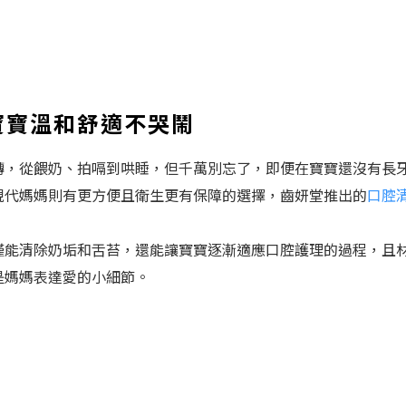
寶寶溫和舒適不哭鬧
轉，從餵奶、拍嗝到哄睡，但千萬別忘了，即便在寶寶還沒有長
現代媽媽則有更方便且衛生更有保障的選擇，齒妍堂推出的
口腔
僅能清除奶垢和舌苔，還能讓寶寶逐漸適應口腔護理的過程，且
是媽媽表達愛的小細節。