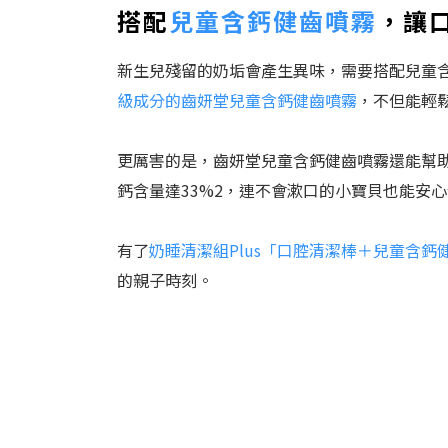
搭配
兒童含鈣健齒噴霧
，讓
新生兒殘留的奶垢會產生異味，需要搭配兒童
級成分的齒妍堂兒童含鈣健齒噴霧
，不但能輕
更厲害的是，齒妍堂兒童含鈣健齒噴霧還能幫助
鈣含量達33%2，連不會漱口的小寶貝也能安
有了
奶睡清潔組Plus「口腔清潔棒＋兒童含鈣
的親子時刻。