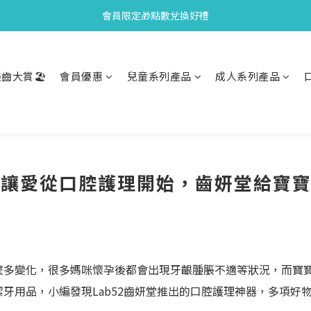
會員限定🎁點數兌換好禮
會員限定🎁點數兌換好禮
全新上市🫧變色牙膏加碼送好禮
齒大賞🏖️
會員優惠
兒童系列產品
成人系列產品
會員限定🎁點數兌換好禮
企編】讓愛從口腔護理開始，齒妍堂給寶
麼多變化，很多媽咪懷孕後都會出現牙齦腫脹不適等狀況，而寶
牙用品，小編發現Lab52齒妍堂推出的口腔護理神器，多項好