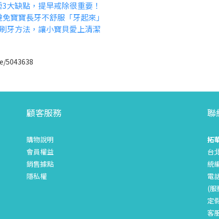
睡3大缺點，提早戒除很重要！
避免寶寶長牙不舒服「牙起來」
寶刷牙方法，讓小寶貝愛上清潔
le/5043638
顧客服務
聯
購物說明
拓
會員權益
台
銷售據點
統編
隱私權
電話
(服
定
客服