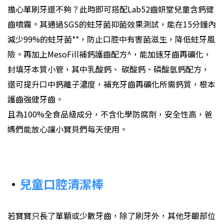
擔心單刷牙還不夠？此時即可搭配Lab52齒妍堂兒童含鈣健
齒噴霧。其通過SGS的蛀牙菌抑菌效果測試，能在15分鐘內
減少99%的蛀牙菌**，防止口腔中有害菌滋生，降低蛀牙風
險。再加上MesoFill補鈣護齒配方^，能加速牙齒再礦化，
封填牙本質小管，其中乳酸鈣、 碳酸鈣、磷酸氫鈣配方，
還可提升口中鈣離子濃度，補充牙齒再礦化所需鈣質，根本
護齒強健牙齒。
且為100%全食品級成分，不含化學防腐劑，安全性高，爸
媽們能放心讓小寶貝們每天使用。
•
兒童口腔清潔棒
若寶寶只長了單顆或少數牙齒，除了刷牙外，其他牙齦部位