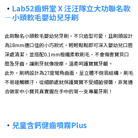
•
Lab52齒妍堂 X 汪汪隊立大功聯名款
—小頭軟毛嬰幼兒牙刷
此款聯名小頭軟毛嬰幼兒牙刷，不只造型可愛，且刷頭設計
為18mm適口佳的小巧款式，輕輕鬆鬆即可深入嬰幼兒口腔
深處清潔，並搭配0.1mm極纖柔軟刷毛，不會傷害寶貝口
腔及牙齒，讓刷牙就像按摩，溫柔呵護寶寶牙齦。
此外，刷柄設計為27度彎角曲面，呈立體不倒翁結構，刷毛
不易碰觸髒汙，從細節處就保護寶寶不受細菌侵襲，非常適
合做家中小寶貝真實握在手中的第一支專屬牙刷！
•
兒童含鈣健齒噴霧Plus