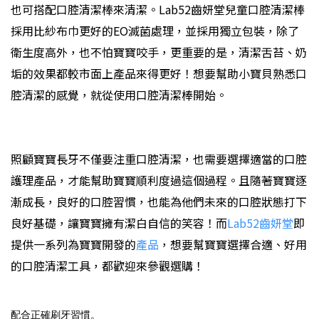
也可搭配口腔清潔棒來清潔。Lab52齒妍堂兒童口腔清潔棒
採用比紗布巾更好的EO滅菌處理，並採用獨立包裝，除了
衛生度高外，也不怕寶寶咬手，更重要的是，清潔舌苔、奶
垢的效果都較市面上產品來得更好！想要幫助小寶貝熟悉口
腔清潔的感覺，就從使用口腔清潔棒開始。
照顧寶寶長牙不僅要注重口腔清潔，也需要選擇適當的口腔
護理產品，才能幫助寶寶順利度過這個過程。且隨著寶寶逐
漸成長，良好的口腔習慣，也能為他們未來的口腔狀態打下
良好基礎，讓寶寶擁有潔白自信的笑容！而
Lab52齒妍堂
即
提供一系列為寶寶開發的
產品
，想要幫寶寶選擇合適、好用
的口腔清潔工具，都歡迎來參觀選購！
配合正確刷牙習慣。