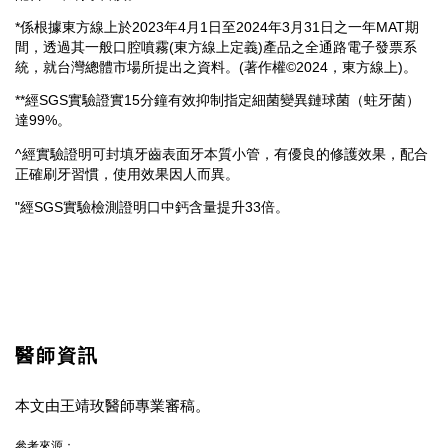
*係根據東方線上於2023年4月1日至2024年3月31日之一年MAT期
間，透過其一般口腔噴霧(東方線上定義)產品之全通路電子發票系
統，就台灣總體市場所提出之資料。(著作權©2024，東方線上)。
**經SGS實驗證實15分鐘有效抑制指定細菌變異鏈球菌（蛀牙菌）
達99%。
^經實驗證明可封填牙齒表面牙本質小管，有優良的修護效果，配合
正確刷牙習慣，使用效果因人而異。
"經SGS實驗檢測證明口中鈣含量提升33倍。
醫師資訊
本文由王靖玫醫師專業審稿。
參考來源：