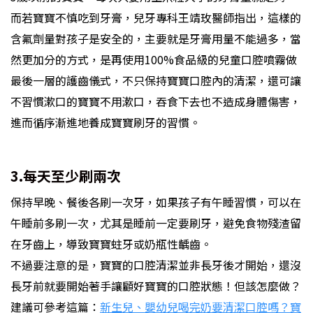
而若寶寶不慎吃到牙膏，兒牙專科王靖玫醫師指出，這樣的
含氟劑量對孩子是安全的，主要就是牙膏用量不能過多，當
然更加分的方式，是再使用100%食品級的兒童口腔噴霧做
最後一層的護齒儀式，不只保持寶寶口腔內的清潔，還可讓
不習慣漱口的寶寶不用漱口，吞食下去也不造成身體傷害，
進而循序漸進地養成寶寶刷牙的習慣。
3.每天至少刷兩次
保持早晚、餐後各刷一次牙，如果孩子有午睡習慣，可以在
午睡前多刷一次，尤其是睡前一定要刷牙，避免食物殘渣留
在牙齒上，導致寶寶蛀牙或奶瓶性齲齒。
不過要注意的是，寶寶的口腔清潔並非長牙後才開始，還沒
長牙前就要開始著手讓顧好寶寶的口腔狀態！但該怎麼做？
建議可參考這篇：
新生兒、嬰幼兒喝完奶要清潔口腔嗎？寶