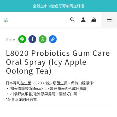
會員限定🎁點數兌換好禮
會員限定🎁點數兌換好禮
全新上市🫧變色牙膏加碼送好禮
會員限定🎁點數兌換好禮
Share
L8020 Probiotics Gum Care
Oral Spray (Icy Apple
Oolong Tea)
日本專利益生菌L8020，減少壞菌生長、保持口腔潔淨*
‧ 獨家修護技術MesoFill，於牙齒表面形成保護層
‧ 柑橘舒爽果香/沁涼蘋果烏龍，清新好口氣
*配合正確刷牙習慣