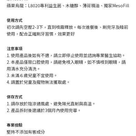
蘋果烏龍：L8020專利益生菌、木糖醇、薄荷精油、獨家MesoFill
使用方式
初次請先空壓2-3下，直到噴霧釋放。每次進餐後、刷完牙及睡前
使用，配合正確刷牙習慣，效果更好
注意事項
1.
使用產品後如有不適，請立即停止使用並諮詢專業醫生協助。
2.
本產品僅限口腔使用，請避免噴入眼睛，如不慎噴到眼睛，請
用清水充分清洗。
3. 未滿６歲兒童不宜使用。
4. 請置於兒童及寵物無法獲取處。
保存方式
1. 請存放於陰涼通風處、避免陽光直射與高溫。
2. 產品拆封後建議於3個月內使用完畢。
專業檢驗
堅持不添加有害成分