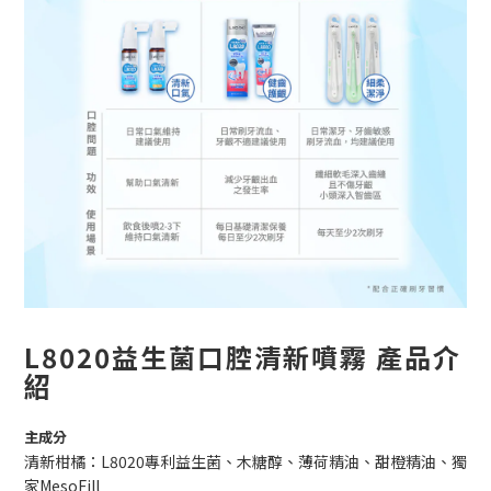
L8020益生菌口腔清新噴霧
產品介
紹
主成分
清新柑橘：L8020專利益生菌、木糖醇、薄荷精油、甜橙精油、獨
家MesoFill