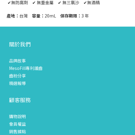
✔︎無防腐劑 ✔︎ 無重金屬 ✔︎ 無三氯沙 ✔︎無酒精
產地：
台灣
容量：
20mL
保存期限：
3 年
關於我們
品牌故事
MesoFill專利護齒
齒粉分享
精選報導
顧客服務
購物說明
會員權益
銷售據點