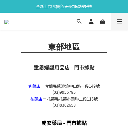
全新上市🫧變色牙膏加碼送好禮
會員限定🎁點數兌換好禮
會員限定🎁點數兌換好禮
東部地區
童恩婦嬰用品店 - 門市據點
－
宜蘭店
宜蘭縣蘇澳鎮中山路一段149號
(03)9955785
－
花蓮店
花蓮縣花蓮市國聯二段116號
(03)8362658
成安藥局 - 門市據點