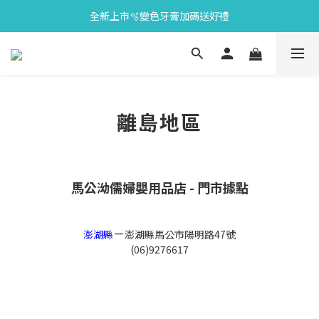
全新上市🫧變色牙膏加碼送好禮
會員限定🎁點數兌換好禮
會員限定🎁點數兌換好禮
離島地區
馬公泑儒婦嬰用品店 - 門市據點
－
澎湖縣
澎湖縣馬公市陽明路47號
(06)9276617