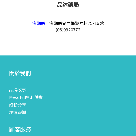
品沐藥局
澎湖縣
－
澎湖縣湖西鄉湖西村75-16號
(06)9920772
關於我們
品牌故事
MesoFill專利護齒
齒粉分享
精選報導
顧客服務