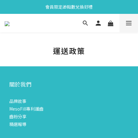
會員限定🎁點數兌換好禮
會員限定🎁點數兌換好禮
全新上市🫧變色牙膏加碼送好禮
會員限定🎁點數兌換好禮
運送政策
關於我們
品牌故事
MesoFill專利護齒
齒粉分享
精選報導