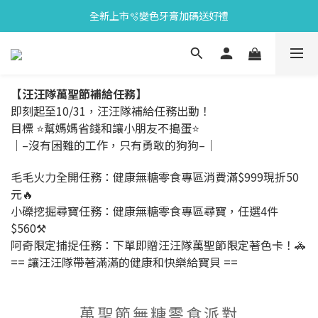
全新上市🫧變色牙膏加碼送好禮
會員限定🎁點數兌換好禮
會員限定🎁點數兌換好禮
【汪汪隊萬聖節補給任務】
即刻起至10/31，汪汪隊補給任務出動！
目標 ⭐幫媽媽省錢和讓小朋友不搗蛋⭐
｜–沒有困難的工作，只有勇敢的狗狗–｜
毛毛火力全開任務：健康無糖零食專區消費滿$999現折50
元🔥
小礫挖掘尋寶任務：健康無糖零食專區尋寶，任選4件
$560⚒
阿奇限定捕捉任務：下單即贈汪汪隊萬聖節限定著色卡！🚓
== 讓汪汪隊帶著滿滿的健康和快樂給寶貝 ==
萬聖節無糖零食派對