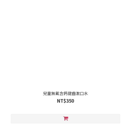
兒童無氟含鈣健齒漱口水
NT$350