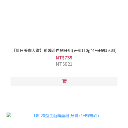
【夏日美齒大賞】藍礦淨白刷牙組(牙膏110g*4+牙刷3入組)
NT$739
NT$821