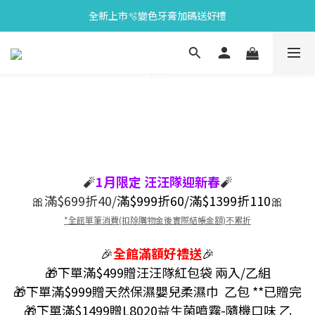
全新上市🫧變色牙膏加碼送好禮
會員限定🎁點數兌換好禮
會員限定🎁點數兌換好禮
🧨
1月限定 汪汪隊迎新春
🧨
🎀滿$699折40/
滿$999折60/滿$1399折110
🎀
*全館單筆消費
(扣除購物金後實際結帳金額)不累折
🎉
全館
滿額好禮送
🎉
🎁下單滿$499贈汪汪隊紅包袋 兩入/乙組
🎁下單滿$999贈天然保濕嬰兒柔濕巾 乙包 **已贈完
🎁下單滿$1499贈L8020益生菌噴霧-隨機口味 乙