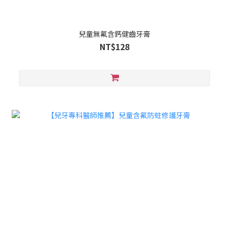
兒童無氟含鈣健齒牙膏
NT$128