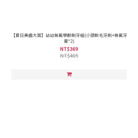
【夏日美齒大賞】幼幼無氟學齡刷牙組(小頭軟毛牙刷+無氟牙
膏*2)
NT$369
NT$405