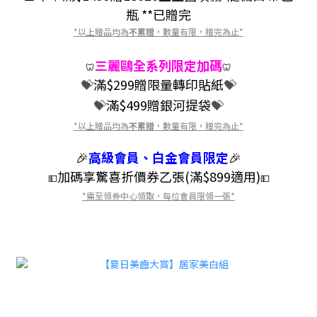
瓶
**已贈完
*以上贈品均為
不累贈
，數量有限，贈完為止*
三麗鷗全系列限定加碼
🦷
🦷
滿$299贈限量轉印貼紙
💝
💝
滿$499贈銀河提袋
💝
💝
*以上贈品均為
不累贈
，數量有限，贈完為止*
🎉
高級會員、白金會員限定
🎉
加碼享驚喜折價券乙張(滿$899適用)
💵
💵
*需至領券中心領取，每位會員限領一張*