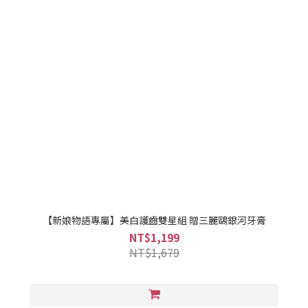
【新娘物語專屬】美白護齒雙星組 贈三麗鷗銀河牙膏
NT$1,199
NT$1,679