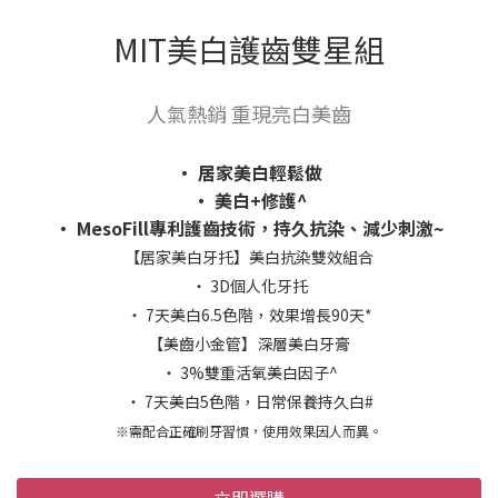
MIT美白護齒雙星組
人氣熱銷 重現亮白美齒
‧ 居家美白輕鬆做
‧ 美白+修護^
‧ MesoFill專利護齒技術，持久抗染、減少刺激~
【居家美白牙托】美白抗染雙效組合
‧ 3D個人化牙托
‧ 7天美白6.5色階，效果增長90天*
【美齒小金管】深層美白牙膏
‧ 3%雙重活氧美白因子^
‧ 7天美白5色階，日常保養持久白#
※需配合正確刷牙習慣，使用效果因人而異。