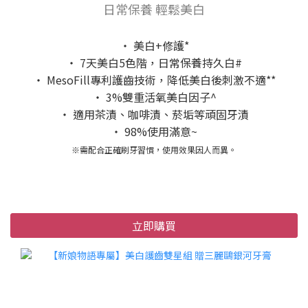
日常保養 輕鬆美白
‧ 美白+修護*
‧ 7天美白5色階，日常保養持久白#
‧ MesoFill專利護齒技術，降低美白後刺激不適**
‧ 3%雙重活氧美白因子^
‧ 適用茶漬、咖啡漬、菸垢等頑固牙漬
‧ 98%使用滿意~
※需配合正確刷牙習慣，使用效果因人而異。
立即購買