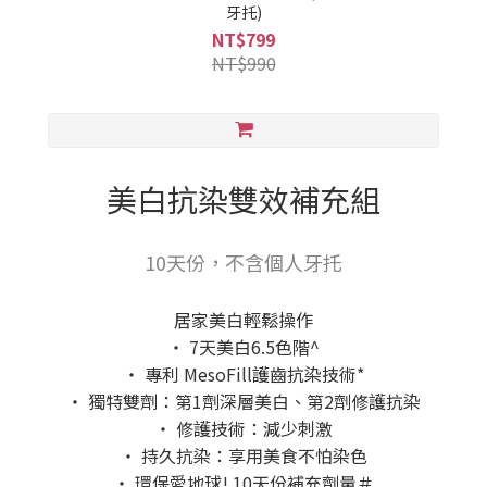
牙托)
NT$799
NT$990
美白抗染雙效補充組
10天份，不含個人牙托
居家美白輕鬆操作
‧ 7天美白6.5色階^
‧ 專利 MesoFill護齒抗染技術*
‧ 獨特雙劑：第1劑深層美白、第2劑修護抗染
‧ 修護技術：減少刺激
‧ 持久抗染：享用美食不怕染色
‧ 環保愛地球! 10天份補充劑量＃