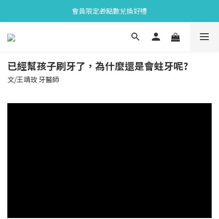
會員限定🎁點數兌換好禮
會員限定🎁點數兌換好禮
全新上市🫧變色牙膏加碼送好禮
會員限定🎁點數兌換好禮
已經幫孩子刷牙了，為什麼還是會蛀牙呢?
文/王靖玫 牙醫師