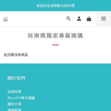
會員限定🎁點數兌換好禮
會員限定🎁點數兌換好禮
全新上市🫧變色牙膏加碼送好禮
會員限定🎁點數兌換好禮
咪樂媽獨家專屬團購
此分類沒有商品
關於我們
品牌故事
MesoFill專利護齒
齒粉分享
精選報導