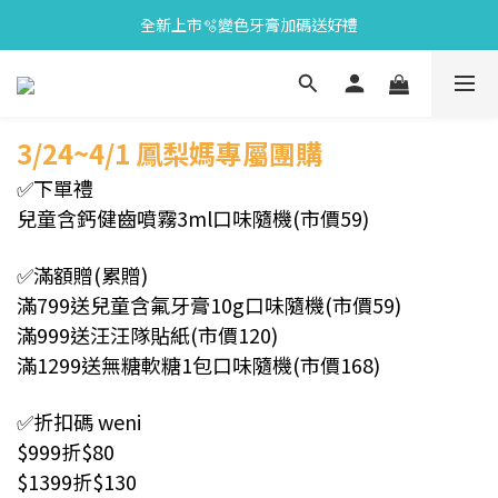
全新上市🫧變色牙膏加碼送好禮
會員限定🎁點數兌換好禮
會員限定🎁點數兌換好禮
3/24~4/1
鳳梨媽
專屬團購
✅下單禮
兒童含鈣健齒噴霧3ml口味隨機(市價59)
✅滿額贈(累贈)
滿799送兒童含氟牙膏10g口味隨機(市價59)
滿999送汪汪隊貼紙(市價120)
滿1299送無糖軟糖1包口味隨機(市價168)
✅折扣碼 weni
$999折$80
$1399折$130