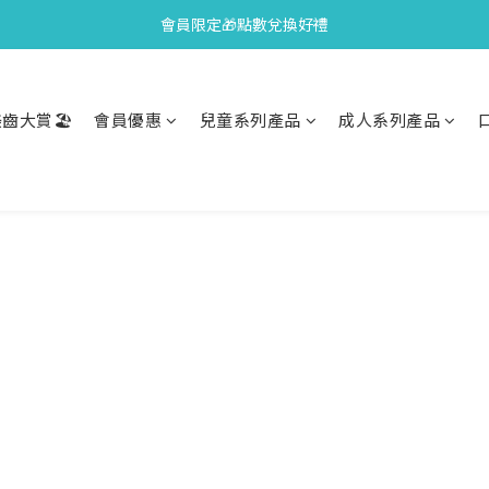
會員限定🎁點數兌換好禮
會員限定🎁點數兌換好禮
全新上市🫧變色牙膏加碼送好禮
齒大賞🏖️
會員優惠
兒童系列產品
成人系列產品
會員限定🎁點數兌換好禮