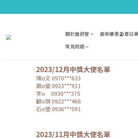
關於齒妍堂
最新優惠🏖️夏日美
常見問題
2023/12月中獎大使名單
陳o文
0970***633
蕭o螢
0923***911
李o
0930***375
顧o琪
0922***468
石o瑩 0936***091
2023/11月中獎大使名單