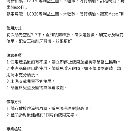
清新柑橘：L8020專利益生菌、木糖醇、薄荷精油、甜橙精油、獨
家MesoFill
蘋果烏龍：L8020專利益生菌、木糖醇、薄荷精油、獨家MesoFill
使用方式
初次請先空壓2-3下，直到噴霧釋放。每次進餐後、刷完牙及睡前
使用，配合正確刷牙習慣，效果更好
注意事項
1.
使用產品後如有不適，請立即停止使用並諮詢專業醫生協助。
2.
本產品僅限口腔使用，請避免噴入眼睛，如不慎噴到眼睛，請
用清水充分清洗。
3. 未滿６歲兒童不宜使用。
4. 請置於兒童及寵物無法獲取處。
保存方式
1. 請存放於陰涼通風處、避免陽光直射與高溫。
2. 產品拆封後建議於3個月內使用完畢。
專業檢驗