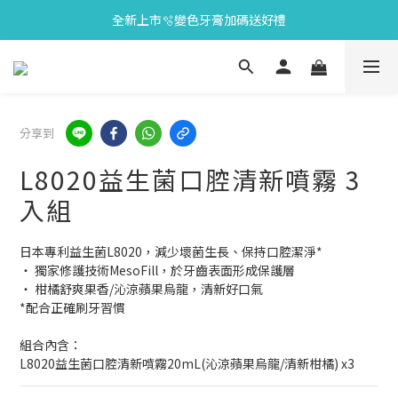
全新上市🫧變色牙膏加碼送好禮
會員限定🎁點數兌換好禮
會員限定🎁點數兌換好禮
分享到
L8020益生菌口腔清新噴霧 3
入組
日本專利益生菌L8020，減少壞菌生長、保持口腔潔淨*
‧ 獨家修護技術MesoFill，於牙齒表面形成保護層
‧ 柑橘舒爽果香/沁涼蘋果烏龍，清新好口氣
*配合正確刷牙習慣
組合內含：
L8020益生菌口腔清新噴霧20mL(沁涼蘋果烏龍/清新柑橘) x3