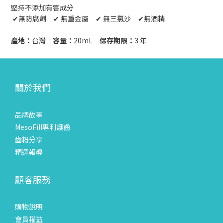
堅持不添加有害成分
✔︎無防腐劑 ✔︎ 無重金屬 ✔︎ 無三氯沙 ✔︎無酒精
產地：
台灣
容量：
20mL
保存期限：
3 年
關於我們
品牌故事
MesoFill專利護齒
齒粉分享
精選報導
顧客服務
購物說明
會員權益