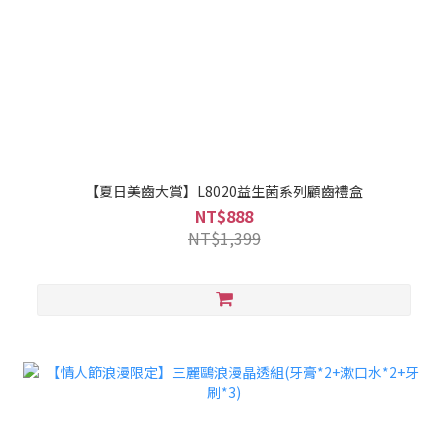
【夏日美齒大賞】L8020益生菌系列顧齒禮盒
NT$888
NT$1,399