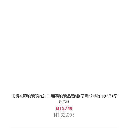
【情人節浪漫限定】三麗鷗浪漫晶透組(牙膏*2+漱口水*2+牙
刷*3)
NT$749
NT$1,005