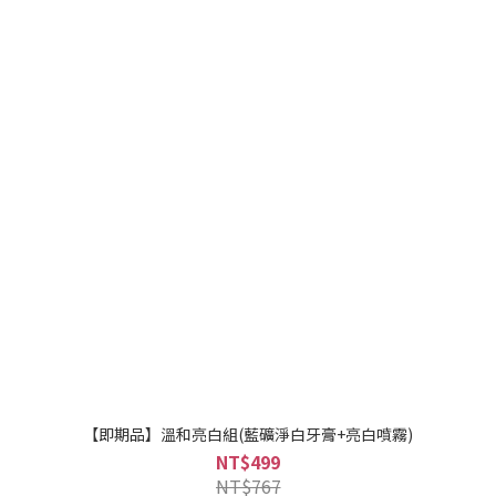
【即期品】溫和亮白組(藍礦淨白牙膏+亮白噴霧)
NT$499
NT$767