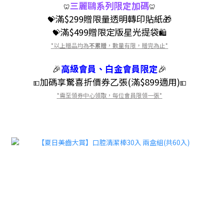
三麗鷗系列限定加碼
🦷
🦷
滿$299贈限量透明轉印貼紙
🎁
💝
滿$499贈限定版星光提袋
💝
🛍️
*以上贈品均為
不累贈
，數量有限，贈完為止*
🎉
高級會員、白金會員限定
🎉
加碼享驚喜折價券乙張(滿$899適用)
💵
💵
*需至領券中心領取，每位會員限領一張*