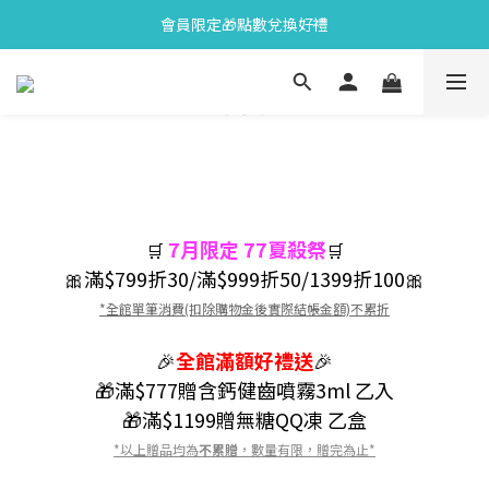
會員限定🎁點數兌換好禮
會員限定🎁點數兌換好禮
全新上市🫧變色牙膏加碼送好禮
會員限定🎁點數兌換好禮
7月限定 77夏殺祭
🛒
🛒
🎀滿$799折30/滿$999折50/1399折100🎀
*全館單筆消費(扣除購物金後實際結帳金額)不累折
🎉
全館
滿額好禮送
🎉
🎁滿$777贈含鈣健齒噴霧3ml 乙入
🎁滿$1199贈無糖QQ凍 乙盒
*以上贈品均為
不累贈
，數量有限，贈完為止*