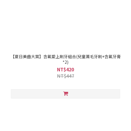
【夏日美齒大賞】含氟愛上刷牙組合(兒童萬毛牙刷+含氟牙膏
*2)
NT$420
NT$447