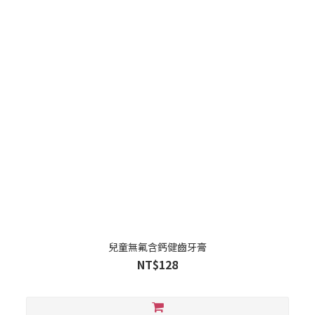
兒童無氟含鈣健齒牙膏
NT$128