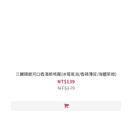
三麗鷗銀河口香清新噴霧(冰莓氣泡/香蘋薄荷/海鹽萊姆)
NT$139
NT$179