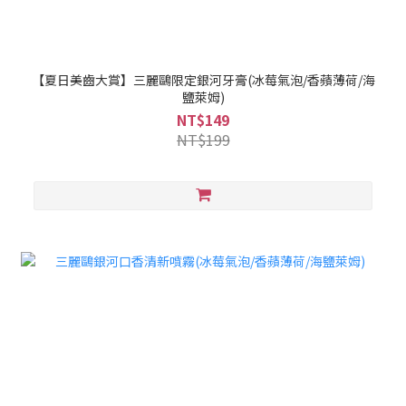
【夏日美齒大賞】三麗鷗限定銀河牙膏(冰莓氣泡/香蘋薄荷/海
鹽萊姆)
NT$149
NT$199