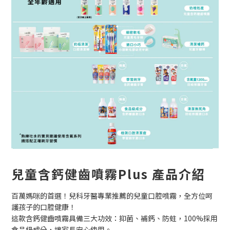
兒童含鈣健齒噴霧Plus 產品介紹
百萬媽咪的首選！兒科牙醫專業推薦的兒童口腔噴霧，全方位呵
護孩子的口腔健康！
這款含鈣健齒噴霧具備三大功效：抑菌、補鈣、防蛀，100%採用
食品級成分，讓家長安心使用。