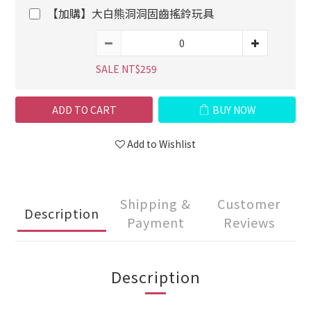
【加購】大白熊洞洞固齒搖鈴玩具
SALE NT$259
ADD TO CART
BUY NOW
Add to Wishlist
Shipping &
Customer
Description
Payment
Reviews
Description