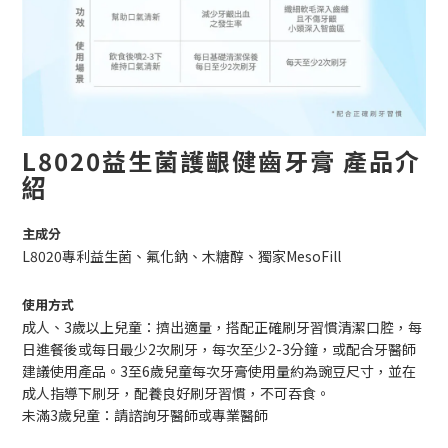
L8020益生菌護齦健齒牙膏
產品介
紹
主成分
L8020專利益生菌、氟化鈉、木糖醇、獨家MesoFill
使用方式
成人、3歲以上兒童：擠出適量，
搭配正確刷牙習慣清潔口腔，每
日進餐後或每日最少
2
次刷牙，每次至少
2-3
分鐘，或配合牙醫師
建議使用產品。3至6歲兒童每次牙膏使用量約為豌豆尺寸，並在
成人指導下刷牙，配養良好刷牙習慣，不可吞食。
未滿3歲兒童：請諮詢牙醫師或專業醫師