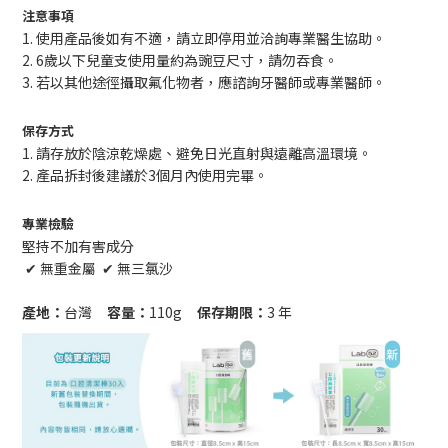
注意事項
1.
使用產品後如有不適，請立即停用並洽詢專業醫生協助。
2. 6歲以下兒童支使用量約為豌豆尺寸，請勿吞食
。
3. 若以其他途徑攝取氟化物者，應諮詢牙醫師或專業醫師。
保存方式
1. 請存放於陰涼乾燥處、避免日光直射與遠離高溫環境。
2. 產品拆封後建議於3個月內使用完畢。
專業檢驗
堅持不加有害成分
✔︎ 無重金屬 ✔︎ 無三氯沙
產地：
台灣
容量：
110g
保存期限：
3 年