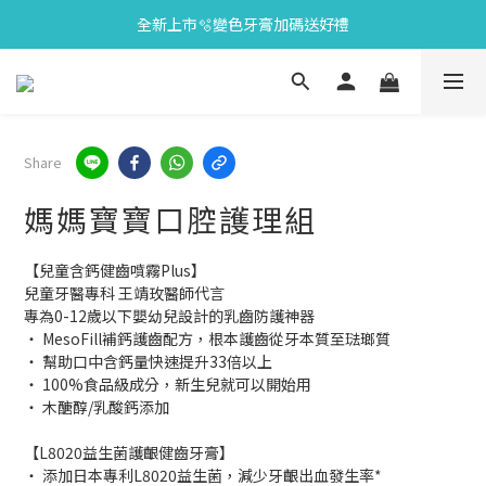
全新上市🫧變色牙膏加碼送好禮
會員限定🎁點數兌換好禮
會員限定🎁點數兌換好禮
Share
媽媽寶寶口腔護理組
【兒童含鈣健齒噴霧Plus】
兒童牙醫專科 王靖玫醫師代言
專為0-12歲以下嬰幼兒設計的乳齒防護神器
‧ MesoFill補鈣護齒配方，根本護齒從牙本質至琺瑯質
‧ 幫助口中含鈣量快速提升33倍以上
‧ 100%食品級成分，新生兒就可以開始用
‧ 木醣醇/乳酸鈣添加
【L8020益生菌護齦健齒牙膏】
‧ 添加日本專利L8020益生菌，減少牙齦出血發生率*