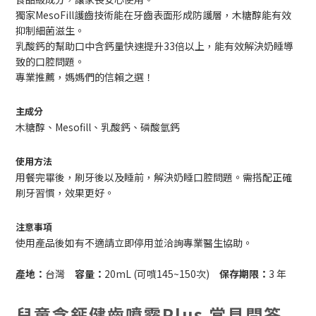
獨家MesoFill護齒技術能在牙齒表面形成防護層，木糖醇能有效
抑制細菌滋生。
乳酸鈣的幫助口中含鈣量快速提升33倍以上，能有效解決奶睡導
致的口腔問題。
專業推薦，媽媽們的信賴之選！
主成分
木糖醇、Mesofill、乳酸鈣、磷酸氫鈣
使用方法
用餐完畢後，刷牙後以及睡前，解決奶睡口腔問題。需搭配正確
刷牙習慣，效果更好。
注意事項
使用產品後如有不適請立即停用並洽詢專業醫生協助。
產地：
台灣
容量：
20mL (可噴145~150次)
保存期限：
3 年
兒童含鈣健齒噴霧Plus 常見問答