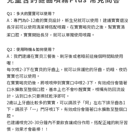
Q1：多大的寶寶可以使用？
A：專門為0-12歲的寶貝設計，新生兒就可以使用！建議寶寶還沒
長牙前可以使用清潔棒搭配噴霧，在寶寶喝完奶之後，幫寶寶清
潔口腔，寶寶開始長牙，就可以單獨使用噴霧。
Q2：使用時機＆如何使用？
A：我們建議在寶貝三餐後、刷牙後或者睡前這幾個時間點使用
喔！
每次噴2-3下在寶貝的牙齒上，就可以保護他的牙齒，奶睡、夜奶
寶寶也可以使用。
在寶寶喝完奶後，將噴噴伸到寶寶口中噴2-3下，有效成份會隨著
口水擴散至整個口腔，基本上也不會吵醒寶寶，噴嘴有防回流設
計，沾到口水只要擦拭乾淨即可。
2歲以上牙齒比較多的寶寶，可以請孩子「阿」左右下排牙齒各1
下，請孩子「一」門牙噴1下，有效成份會隨著口水擴散至整個口
腔。
也建議噴完20-30分鐘內不要飲食讓成份作用，搭配正確的刷牙習
慣，效果才會最棒！！