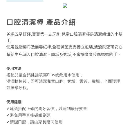
口腔清潔棒 產品介紹
爸媽五星好評,寶寶第一支牙刷!兒童口腔清潔棒是清潔齒垢的小幫
手,
使用脫脂棉布及無毒紙棒,全程滅菌支支獨立包裝,波浪刷頭可安心
幫新生兒深入口腔清潔、齒垢及奶垢,不會讓寶寶咬傷媽媽的手。
使用方法
搭配兒童含鈣健齒噴霧Plus或飲用水使用，
浸潤棉棒後，即可清潔兒童口腔、奶垢、舌苔、齒垢，全面護理
並按摩牙齦。
使用建議
✔
建議搭配正確的刷牙習慣，以達到最好效果
✔
避免用手直接碰觸刷頭
✔
清潔口腔，請由家長陪同使用
BUY NOW