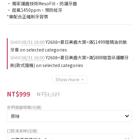
‧ 獨家護齒技術MesoFill，防護牙齒
‧ 超氟1450ppm，預防蛀牙
*需配合正確刷牙習慣
Until
08/31 16:00
Y2608<夏日美齒大賞>滿$1499贈精油抗敏
牙膏 on selected categories
Until
08/31 16:00
Y2608<夏日美齒大賞>滿$888贈雲朵護齦牙
刷(款式隨機) on selected categories
Show more
NT$999
NT$1,127
含鈣健齒噴霧(任選)
口腔清潔棒(任選)