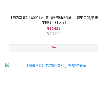
【團購專屬】L8020益生菌口腔清新噴霧(沁涼蘋果烏龍/清新
柑橘各一)兩入組
NT$419
NT$500