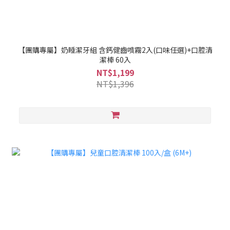
【團購專屬】奶睡潔牙組 含鈣健齒噴霧2入(口味任選)+口腔清
潔棒 60入
NT$1,199
NT$1,396