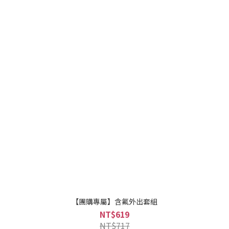
【團購專屬】含氟外出套組
NT$619
NT$717