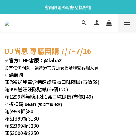
會員限定🎁點數兌換好禮
會員限定🎁點數兌換好禮
全新上市🫧變色牙膏加碼送好禮
會員限定🎁點數兌換好禮
DJ尚恩 專屬團購 7/7~7/16
✅
官方LINE客服：@lab52
如有任何問題，請透過官方Line帳號聯繫客服人員
✅
滿額贈
滿799送兒童含鈣健齒噴霧口味隨機(市價59)
滿999送汪汪隊貼紙(市價120)
滿1299送無糖果凍1盒口味隨機(市價149)
✅
折扣碼 sean
(英文字母小寫)
滿$999折$80
滿$1399折$130
滿$2399折$230
滿$3000折$250