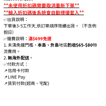
**未使用折扣碼需要取消重新下單**
**輸入折扣碼後系統會自動擇優套入**
✅出貨說明：
下單後3-5工作天,依訂單順序陸續出貨。（不含例
假日）
✅運費說明：
滿$699免運
1. 未滿免運門檻，
本島、外島
地區
酌收$65-$80
物
流費用。
2.
無海外配送
。
✅付款方式：
📌信用卡付款
📌LINE Pay
📌貨到付款(超商、宅配)