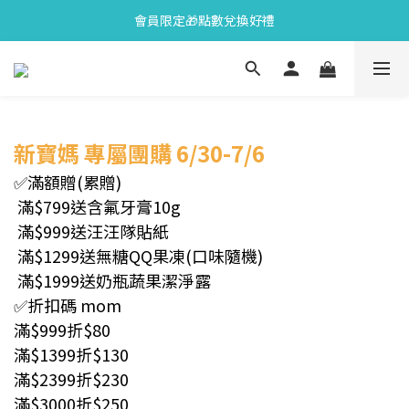
會員限定🎁點數兌換好禮
會員限定🎁點數兌換好禮
全新上市🫧變色牙膏加碼送好禮
會員限定🎁點數兌換好禮
新寶媽
專屬團購 6/30-7/6
✅滿額贈(累贈)
滿$799送含氟牙膏10g
滿$999送汪汪隊貼紙
滿$1299送無糖QQ果凍(口味隨機)
滿$1999送奶瓶蔬果潔淨露
✅折扣碼 mom
滿$999折$80
滿$1399折$130
滿$2399折$230
滿$3000折$250