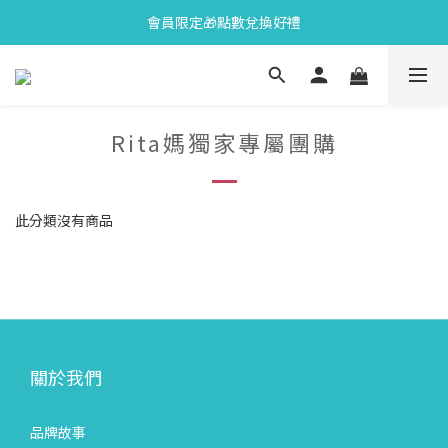
會員限定🎁點數兌換好禮
會員限定🎁點數兌換好禮
全新上市🫧變色牙膏加碼送好禮
會員限定🎁點數兌換好禮
Rita媽獨家專屬團購
此分類沒有商品
關於我們
品牌故事