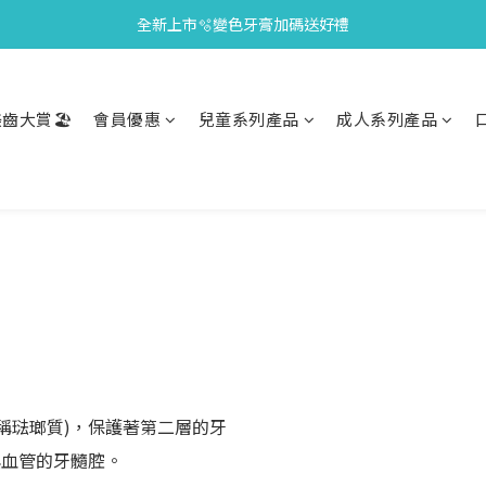
全新上市🫧變色牙膏加碼送好禮
會員限定🎁點數兌換好禮
會員限定🎁點數兌換好禮
齒大賞🏖️
會員優惠
兒童系列產品
成人系列產品
稱琺瑯質)，保護著第二層的牙
與血管的牙髓腔。