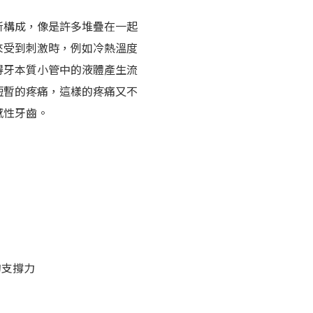
所構成，像是許多堆疊在一起
來受到刺激時，例如冷熱溫度
得牙本質小管中的液體產生流
短暫的疼痛，這樣的疼痛又不
感性牙齒。
的支撐力