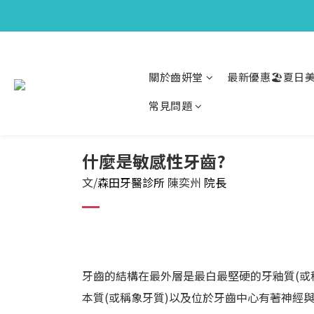
關於齒妍堂
最新優惠🏖️夏日美
常見問題
什麼是敏感性牙齒?
文/
森田牙醫診所
陳奕州
院長
牙齒的結構在最外層是最白最堅硬的牙釉質(或
本質(或稱象牙質)以及位於牙齒中心有著神經