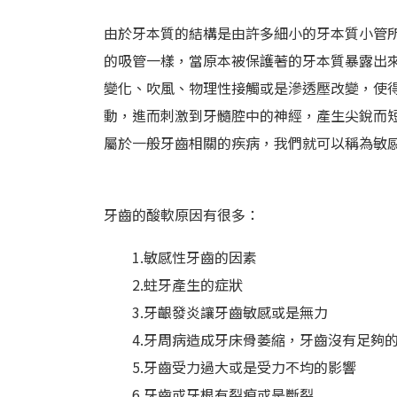
由於牙本質的結構是由許多細小的牙本質小管
的吸管一樣，當原本被保護著的牙本質暴露出
變化、吹風、物理性接觸或是滲透壓改變，使
動，進而刺激到牙髓腔中的神經，產生尖銳而
屬於一般牙齒相關的疾病，我們就可以稱為敏
牙齒的酸軟原因有很多：
1.敏感性牙齒的因素
2.蛀牙產生的症狀
3.牙齦發炎讓牙齒敏感或是無力
4.牙周病造成牙床骨萎縮，牙齒沒有足夠
5.牙齒受力過大或是受力不均的影響
6.牙齒或牙根有裂痕或是斷裂