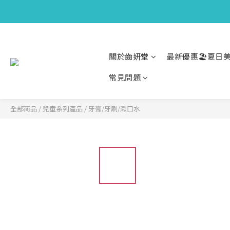
關於齒妍堂
最新優惠🏖️夏日美
常見問題
全部商品
/
兒童系列產品
/
牙膏/牙刷/漱口水