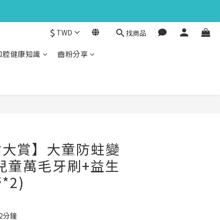
$
TWD
找商品
口腔健康知識
齒粉分享
立即購買
齒大賞】大童防蛀變
兒童萬毛牙刷+益生
*2)
2分鐘