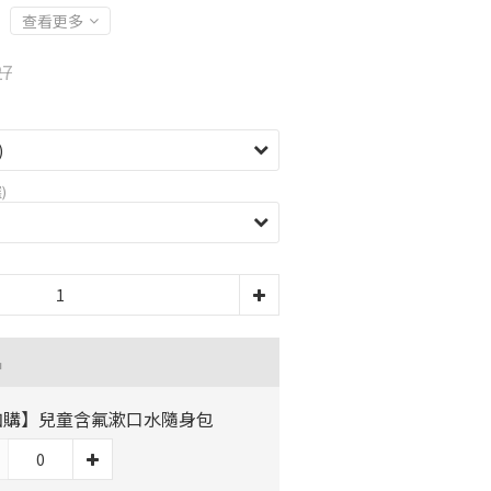
查看更多
27
)
品
加購】兒童含氟漱口水隨身包