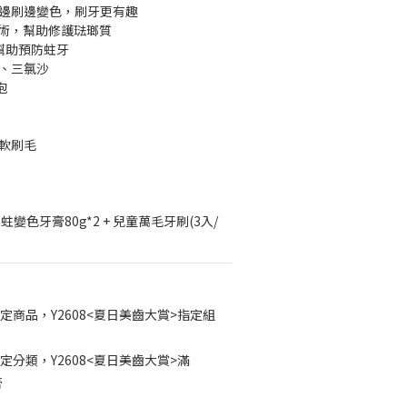
，邊刷邊變色，刷牙更有趣
護齒技術，幫助修護琺瑯質
，幫助預防蛀牙
屬、三氯沙
泡
柔軟刷毛
變色牙膏80g*2 + 兒童萬毛牙刷(3入/
定商品，Y2608<夏日美齒大賞>指定組
定分類，Y2608<夏日美齒大賞>滿
膏