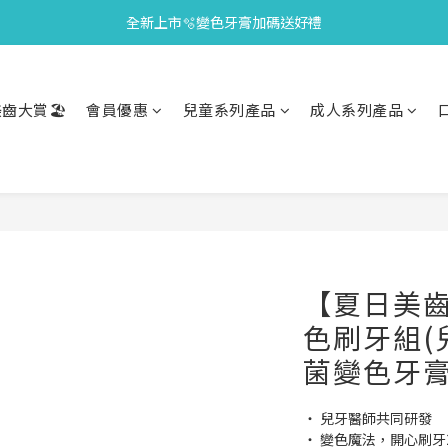
全新上市🫧變色牙膏加碼送好禮
會員限定🎁點數兌換好禮
會員限定🎁點數兌換好禮
齒大賞🏖️
會員優惠
兒童系列產品
成人系列產品
【夏日美
色刷牙組(
菌變色牙膏
‧ 兒牙醫師共同研發
‧ 變色魔法，開心刷牙