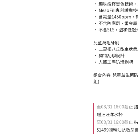
‧ 趣味緩釋變色技術
‧ MesoFill專利
‧ 含氟量1450ppm
‧ 不含防腐劑、重金
‧ 不含SLS，溫和低起
兒童萬毛牙刷
‧ 二萬根八丘型束狀
‧ 獨特刮瓣設計
‧ 人體工學防滑刷柄
組合內容: 兒童益生菌防蛀
組)
至
08/31 16:00
截止
指
贈汪汪隊水杯
至
08/31 16:00
截止
指
$1499贈精油抗敏牙