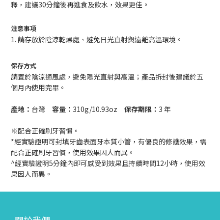
釋，建議30分鐘後再進食及飲水，效果更佳。
注意事項
1. 請存放於陰涼乾燥處、避免日光直射與遠離高溫環境。
保存方式
請置於陰涼通風處，避免陽光直射與高溫；產品拆封後建議於五
個月內使用完畢。
產地：
台灣
容量：
310g/10.93oz
保存期限：
3 年
※配合正確刷牙習慣。
*經實驗證明可封填牙齒表面牙本質小管，有優良的修護效果，需
配合正確刷牙習慣，使用效果因人而異。
^經實驗證明5分鐘內即可感受到效果且持續時間12小時，使用效
果因人而異。
關於我們