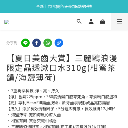
全新上市🫧變色牙膏加碼送好禮
會員限定🎁點數兌換好禮
會員限定🎁點數兌換好禮
分享到
【夏日美齒大賞】三麗鷗浪漫
限定晶透漱口水310g(柑蜜茶
韻/海鹽薄荷)
‧ 3重獨家科技-淨、亮、持久
【淨】含氟225ppm，360度清潔口腔零死角，零酒精口感溫和
【亮】專利MesoFill護齒技術，於牙齒表現形成晶亮防護層
【持久】添加長效清新因子，5分鐘即有感，長效維持12小時^
‧ 海鹽薄荷-宛如海風沁涼入齒
‧ 柑蜜茶韻-茶香交織柑橘香
‧ 三麗鷗浪漫限定，柑蜜茶韻(布丁狗)/海鹽薄荷(大耳狗)