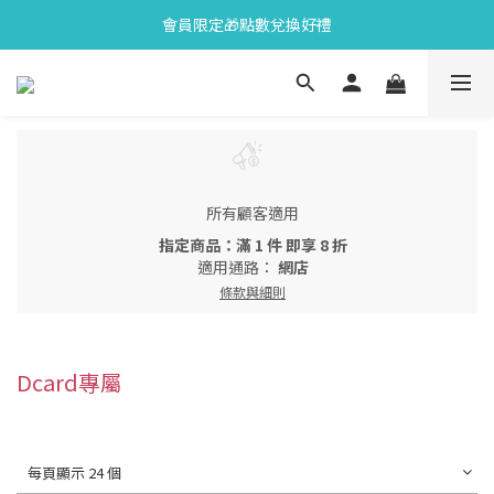
會員限定🎁點數兌換好禮
會員限定🎁點數兌換好禮
全新上市🫧變色牙膏加碼送好禮
會員限定🎁點數兌換好禮
所有顧客適用
指定商品：滿 1 件 即享 8 折
適用通路：
網店
條款與細則
Dcard專屬
每頁顯示 24 個