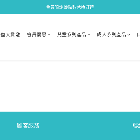
會員限定🎁點數兌換好禮
會員限定🎁點數兌換好禮
全新上市🫧變色牙膏加碼送好禮
齒大賞🏖️
會員優惠
兒童系列產品
成人系列產品
會員限定🎁點數兌換好禮
顧客服務
聯