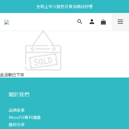
全新上市🫧變色牙膏加碼送好禮
會員限定🎁點數兌換好禮
會員限定🎁點數兌換好禮
此活動已下架
關於我們
品牌故事
MesoFill專利護齒
齒粉分享