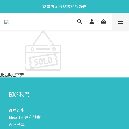
會員限定🎁點數兌換好禮
會員限定🎁點數兌換好禮
全新上市🫧變色牙膏加碼送好禮
會員限定🎁點數兌換好禮
此活動已下架
關於我們
品牌故事
MesoFill專利護齒
齒粉分享