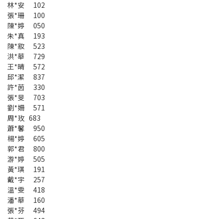
林*安 102
張*珊 100
陳*婷 050
朱*真 193
陳*妝 523
洪*華 729
王*晴 572
邱*潔 837
許*茵 330
張*旻 703
劉*姍 571
周*玫 683
蕭*馨 950
楊*婷 605
郭*君 800
游*婷 505
黃*琪 191
戴*宇 257
溫*雯 418
潘*華 160
張*芬 494