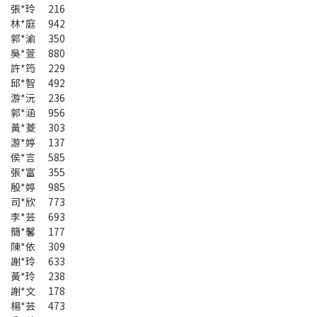
張*玲 216
林*庭 942
郭*渝 350
吳*萱 880
許*筠 229
邱*智 492
游*沅 236
郭*涵 956
黃*菱 303
游*婷 137
侯*言 585
張*富 355
殷*婷 985
司*欣 773
李*芸 693
簡*馨 177
陳*依 309
謝*玲 633
黃*玲 238
謝*文 178
楊*芸 473