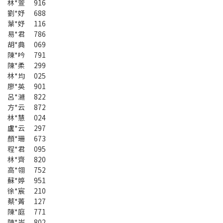
林*萱 916
劉*妤 688
葉*妤 116
易*君 786
胡*典 069
陳*吟 791
陳*柔 299
林*均 025
廖*英 901
呂*漣 822
方*云 872
林*慧 024
盧*云 297
顏*珊 673
程*君 095
林*齊 820
高*翎 752
蘇*婷 951
徐*宸 210
蔡*菁 127
陳*庭 771
陳*岦 802