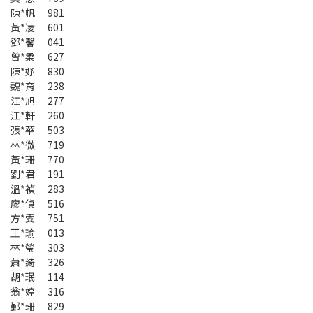
陳*帆 981
黃*凌 601
鄧*馨 041
曾*柔 627
陳*妤 830
魏*育 238
汪*旭 277
江*軒 260
張*華 503
林*微 719
黃*珊 770
劉*君 191
溫*禎 283
廖*偵 516
方*雯 751
王*瑜 013
林*瑩 303
蕭*綺 326
胡*珉 114
翁*婷 316
鄞*珊 829