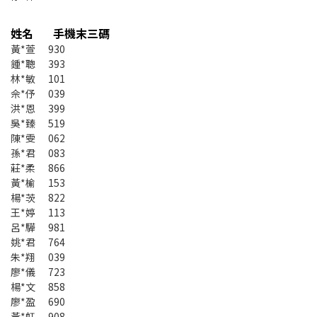
姓名 手機末三碼
黃*萱 930
鍾*聰 393
林*敏 101
佘*伃 039
洪*恩 399
吳*臻 519
陳*雯 062
孫*君 083
莊*柔 866
黃*榆 153
楊*茨 822
王*婷 113
呂*驊 981
姚*君 764
朱*翔 039
廖*儀 723
楊*文 858
廖*盈 690
黃*虹 908