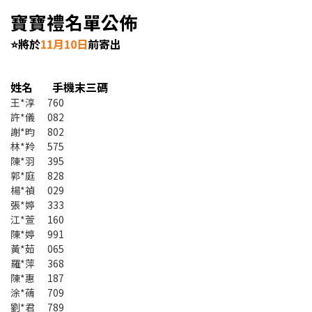
寶寶禮名單公佈
⭐
將於
11月10日
前寄出
姓名 手機末三碼
王*淳 760
許*儀 082
謝*昀 802
林*羚 575
陳*羽 395
郭*庭 828
楊*禎 029
張*婷 333
江*萱 160
陳*婷 991
黃*茹 065
羅*萍 368
陳*惠 187
涂*蓨 709
劉*君 789