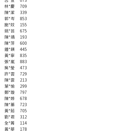
呂*萱 073
林*慶 709
陳*潔 339
郭*岑 853
施*妏 155
姚*芸 675
陳*靖 193
陳*萍 600
鍾*鎂 445
黃*寧 835
張*嵐 883
吳*瑩 473
許*雲 729
陳*霏 213
葉*愉 299
鄭*璇 797
陳*婷 678
陳*蓁 723
黃*茹 705
劉*君 312
全*菁 114
黃*華 178