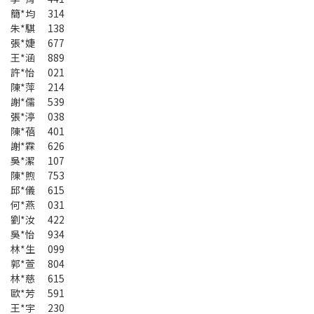
簡*均 314
朱*騏 138
張*婕 677
王*涵 889
許*怡 021
陳*萍 214
謝*儒 539
張*渟 038
陳*蓓 401
謝*霖 626
吳*潔 107
陳*煦 753
邱*儀 615
何*燕 031
劉*汝 422
吳*怡 934
林*生 099
郭*萱 804
林*慈 615
歐*芳 591
王*宇 230