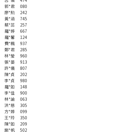
呂*儀 474
郭*君 080
廖*勲 242
黃*涵 745
蔡*蕊 257
羅*婷 667
羅*馨 124
費*楓 937
鄭*君 285
林*瑩 960
張*晏 913
許*儀 807
陳*貞 202
李*貞 980
羅*如 148
李*佳 900
林*諭 063
洪*慈 305
方*婷 099
王*玲 350
陳*如 209
施*帆 502