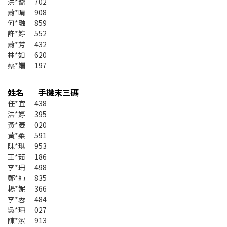
洪*喬 702
蕭*晴 908
何*融 859
許*婷 552
蕭*芳 432
林*如 620
蔡*姍 197
姓名 手機末三碼
任*宜 438
洪*婷 395
黃*菱 020
黃*柔 591
陳*琪 953
王*茹 186
李*珊 498
鄭*純 835
楊*妮 366
李*蓉 484
吳*珊 027
陳*潔 913