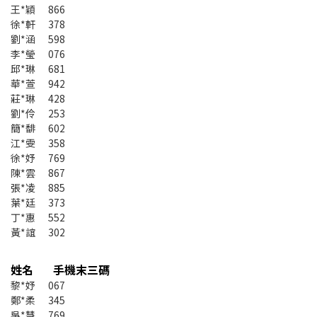
王*穎 866
徐*軒 378
劉*涵 598
李*瑩 076
邱*琳 681
華*萱 942
莊*琳 428
劉*伶 253
簡*馡 602
江*雯 358
徐*妤 769
陳*雲 867
張*凌 885
葉*廷 373
丁*惠 552
黃*誼 302
姓名 手機末三碼
黎*妤 067
鄭*柔 345
吳*慧 769