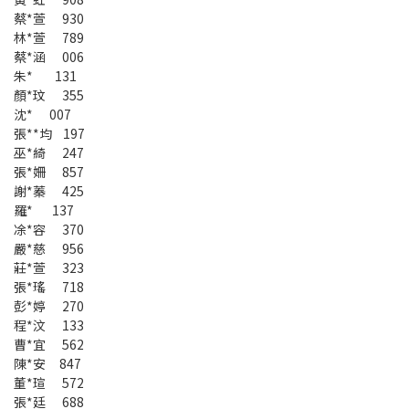
蔡*萱 930
林*萱 789
蔡*涵 006
朱* 131
顏*玟 355
沈* 007
張**均 197
巫*綺 247
張*姍 857
謝*蓁 425
羅* 137
凃*容 370
嚴*慈 956
莊*萱 323
張*瑤 718
彭*婷 270
程*汶 133
曹*宜 562
陳*安 847
董*瑄 572
張*廷 688