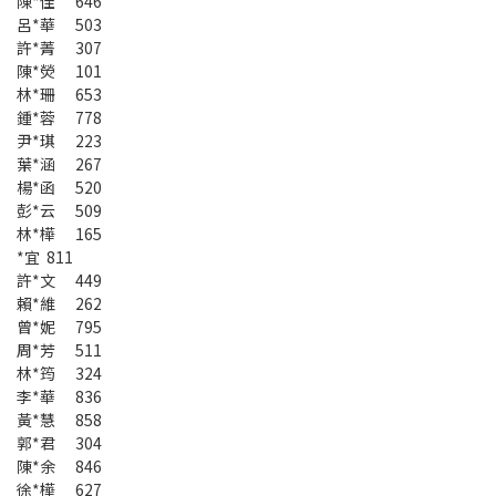
陳*佳 646
呂*華 503
許*菁 307
陳*熒 101
林*珊 653
鍾*蓉 778
尹*琪 223
葉*涵 267
楊*函 520
彭*云 509
林*樺 165
*宜 811
許*文 449
賴*維 262
曾*妮 795
周*芳 511
林*筠 324
李*華 836
黃*慧 858
郭*君 304
陳*余 846
徐*樺 627