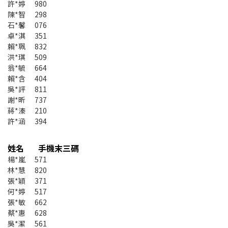
許*婷 980
陳*智 298
石*馨 076
卓*淇 351
賴*珮 832
洪*琪 509
翁*毓 664
賴*含 404
吳*評 811
謝*昕 737
蔣*溱 210
許*涵 394
姓名 手機末三碼
楊*嵐 571
林*慧 820
張*穎 371
何*婷 517
張*敏 662
蔡*惠 628
吳*潔 561