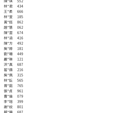
陳*琪 552
林*君 434
王*柔 666
林*萱 185
黃*鈺 862
趙*慧 062
陳*雲 674
林*涵 416
陳*方 492
吳*婷 181
劉*珊 449
嚴*琳 121
洪*真 687
葛*蘋 216
吳*佩 315
林*妘 565
曾*庭 765
張*貞 961
曹*倫 079
李*瑢 399
謝*紋 801
蔡*珊 687