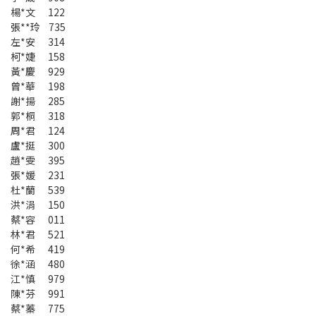
楊*文 122
張**玲 735
左*安 314
柯*婕 158
黃*慶 929
曾*華 198
謝*揚 285
郭*桐 318
周*君 124
盧*挺 300
趙*雯 395
張*媛 231
杜*蘭 539
洪*涓 150
蔡*容 011
林*君 521
何*希 419
徐*涵 480
江*慎 979
陳*芬 991
蔡*蓁 775