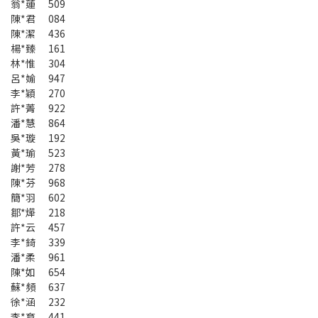
翁*蓮 509
陳*君 084
陳*潔 436
楊*臻 161
林*惟 304
呂*媮 947
李*穎 270
許*菁 922
潘*慧 864
吳*璇 192
黃*瑜 523
謝*芳 278
陳*芬 968
簡*羽 602
鄒*燁 218
許*云 457
李*錡 339
潘*柔 961
陳*如 654
蘇*頻 637
徐*涵 232
李*育 441