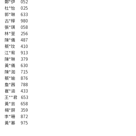
鄭*伊 052
杜*怡 025
郭*琳 633
古*樺 980
張*琪 058
林*萱 256
陳*儀 487
蔡*玟 410
江*宥 913
陳*琳 379
黃*儀 630
陳*洳 715
蔡*瑜 876
詹*茜 788
崔*涵 433
王**君 653
黃*芸 658
楊*屏 359
李*珊 872
黃*蓁 975