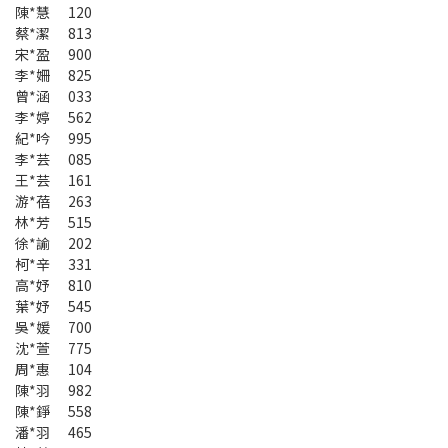
陳*慧 120
蔡*潔 813
宋*盈 900
李*姍 825
曾*涵 033
李*婷 562
紀*吟 995
李*芸 085
王*芸 161
游*蓓 263
林*芳 515
徐*諭 202
柯*辛 331
高*妤 810
葉*妤 545
吳*媛 700
沈*萱 775
周*惠 104
陳*羽 982
陳*錚 558
潘*羽 465