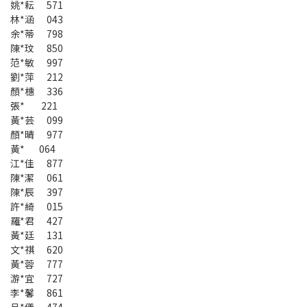
姚*耘 571
林*涵 043
余*蒂 798
陳*玟 850
范*敏 997
劉*萍 212
顏*橞 336
張* 221
黃*芸 099
顏*晴 977
黃* 064
江*佳 877
陳*潔 061
陳*辰 397
許*綺 015
羅*君 427
黃*廷 131
文*祺 620
黃*蓉 777
游*宜 727
李*馨 861