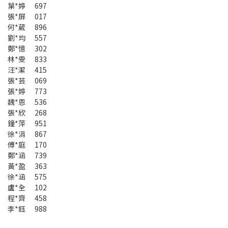
葉*婷 697
張*屏 017
何*葳 896
劉*均 557
鄭*憶 302
林*雯 833
汪*潔 415
張*芸 069
張*婷 773
魏*恩 536
張*欣 268
鐘*萍 951
徐*涓 867
傅*庭 170
鄭*涵 739
黃*盈 363
徐*涵 575
盧*全 102
程*齊 458
李*鈺 988