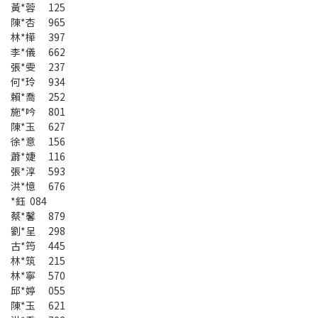
黃*蓉 125
陳*杏 965
林*樺 397
李*儀 662
張*雯 237
何*玲 934
賴*喬 252
施*吟 801
陳*玉 627
徐*意 156
蕭*婕 116
張*淳 593
洪*憶 676
*鈺 084
蔡*馨 879
劉*呈 298
古*筠 445
林*筑 215
林*寧 570
邱*婷 055
陳*玉 621