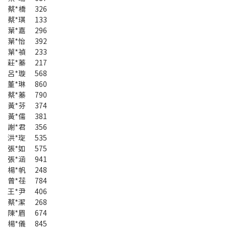
蔡*橋 326
蔡*琪 133
葉*嘉 296
葉*怡 392
葉*禎 233
莊*蓁 217
呂*璇 568
董*琳 860
蔡*蓁 790
黃*芬 374
黃*儒 381
謝*君 356
洪*琁 535
張*如 575
張*涵 941
楊*帆 248
曾*荏 784
王*尹 406
蔡*潔 268
陳*眉 674
楊*儀 845