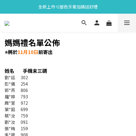
全新上市🫧變色牙膏加碼送好禮
會員限定🎁點數兌換好禮
會員限定🎁點數兌換好禮
媽媽禮名單公佈
⭐
將於
11月10日
前寄出
姓名 手機末三碼
劉*廷 302
彭*儀 254
郭*燕 806
羅*婷 793
周*萱 972
葉*庭 699
蔡*汝 759
劉*汝 091
張*梅 159
李*箴 908