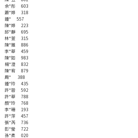
余*彤 603
蕭*婷 318
鍾* 557
陳*婷 223
邱*靜 695
林*萱 315
陳*雅 886
李*華 459
陳*如 983
楊*澄 832
陳*宥 879
周* 388
鍾*玲 435
許*蓉 592
許*華 788
顏*玲 768
李*珊 193
許*萍 457
張*芮 736
彭*瑩 722
孫*柔 020