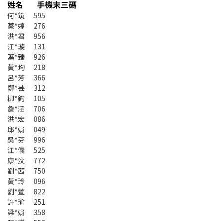
姓名 手機末三碼
何*筑 595
蔡*婷 276
洪*君 956
江*璇 131
葉*臻 926
黃*均 218
呂*芳 366
鄭*芸 312
柳*鈞 105
詹*涵 706
洪*宏 086
邱*娟 049
吳*芬 996
江*儀 525
康*汶 772
劉*茜 750
黃*玲 096
劉*萱 822
許*瑜 251
梁*娟 358