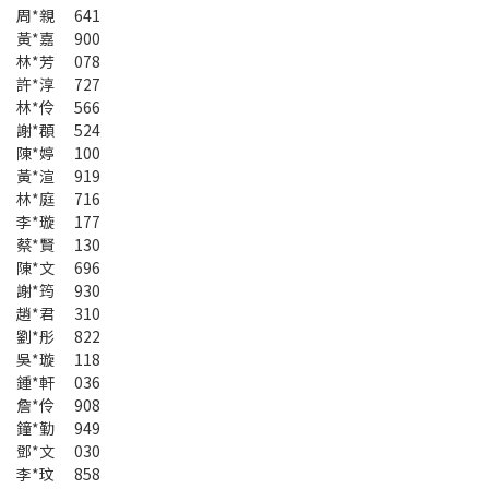
周*親 641
黃*嘉 900
林*芳 078
許*淳 727
林*伶 566
謝*頵 524
陳*婷 100
黃*渲 919
林*庭 716
李*璇 177
蔡*賢 130
陳*文 696
謝*筠 930
趙*君 310
劉*彤 822
吳*璇 118
鍾*軒 036
詹*伶 908
鐘*勤 949
鄧*文 030
李*玟 858