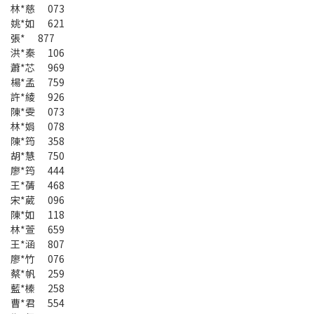
林*慈 073
姚*如 621
張* 877
洪*秦 106
蕭*芯 969
楊*孟 759
許*綾 926
陳*雯 073
林*娟 078
陳*筠 358
胡*慧 750
廖*筠 444
王*蒨 468
宋*葳 096
陳*如 118
林*萱 659
王*涵 807
廖*竹 076
蔡*帆 259
藍*榛 258
曹*君 554