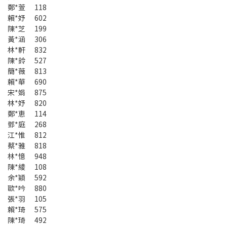
鄭*萱 118
賴*妤 602
陳*芝 199
黃*涵 306
林*軒 832
陳*鈴 527
簡*薇 813
賴*華 690
宋*娟 875
林*妤 820
鄭*恵 114
鄧*庭 268
江*惟 812
蔡*雅 818
林*憶 948
陳*綾 108
余*穎 592
歐*吟 880
張*羽 105
賴*琦 575
陳*琦 492