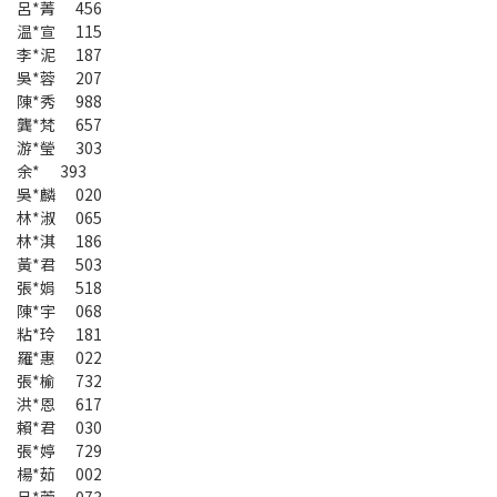
呂*菁 456
温*宣 115
李*泥 187
吳*蓉 207
陳*秀 988
龔*梵 657
游*瑩 303
余* 393
吳*麟 020
林*淑 065
林*淇 186
黃*君 503
張*娟 518
陳*宇 068
粘*玲 181
羅*惠 022
張*榆 732
洪*恩 617
賴*君 030
張*婷 729
楊*茹 002