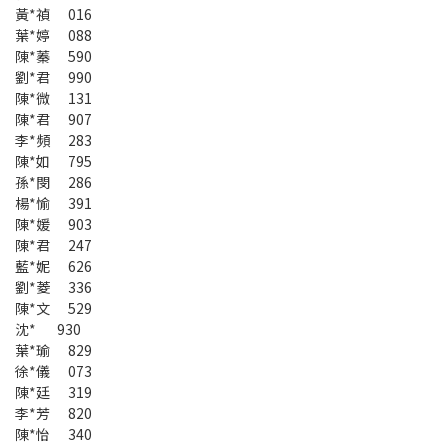
黃*禎 016
葉*婷 088
陳*蓁 590
劉*君 990
陳*微 131
陳*君 907
李*頻 283
陳*如 795
孫*閔 286
楊*愉 391
陳*媛 903
陳*君 247
藍*妮 626
劉*菱 336
陳*文 529
沈* 930
葉*瑜 829
徐*儀 073
陳*廷 319
李*芳 820
陳*怡 340