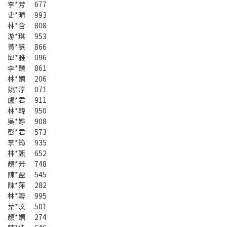
李*芳 677
史*晴 993
林*含 808
游*琪 953
黃*慧 866
邱*雅 096
李*臻 861
林*嫻 206
姚*淳 071
盧*君 911
林*韓 950
吳*婷 908
彭*君 573
李*筠 935
林*甄 652
顏*芳 748
陳*盈 545
陳*萍 282
林*蓉 995
葉*汶 501
顏*嫻 274