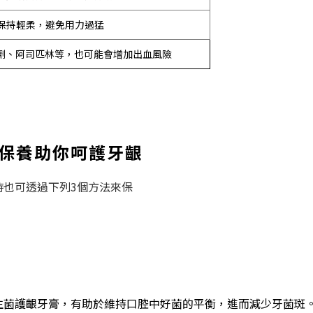
保持輕柔，避免用力過猛
劑、阿司匹林等，也可能會增加出血風險
常保養助你呵護牙齦
時也可透過下列3個方法來保
生菌護齦牙膏，有助於維持口腔中好菌的平衡，進而減少牙菌斑