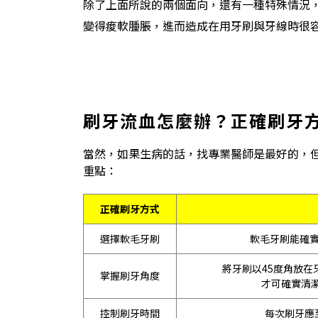
除了上面所說的兩個面向，還有一種特殊情況
變得痠軟腫脹，進而造成在用牙刷與牙線時很
刷牙流血怎麼辦？正確刷牙
當然，如果生病的話，找專業醫師是最好的，
重點：
正確刷牙方式
選擇軟毛牙刷
軟毛牙刷能確實
將牙刷以45度角放在
掌握刷牙角度
才可確實清
控制刷牙時間
每次刷牙應