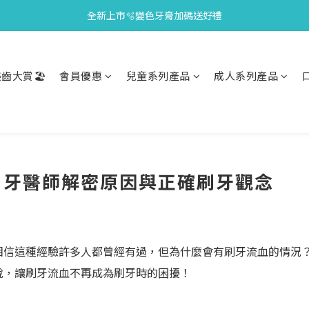
全新上市🫧變色牙膏加碼送好禮
會員限定🎁點數兌換好禮
會員限定🎁點數兌換好禮
齒大賞🏖️
會員優惠
兒童系列產品
成人系列產品
？牙醫師解密原因與正確刷牙觀念
相信這種經驗許多人都曾經有過，但為什麼會有刷牙流血的情況
說，讓刷牙流血不再成為刷牙時的困擾！