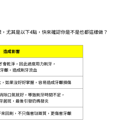
樣，尤其是以下4點，快來確認你是不是也都這樣做？
造成影響
才會乾淨，因此過度用力刷牙，
害牙齦，造成刷牙流血
大，如果沒好好掌握，容易造成牙齦損傷
消除口氣就好，導致刷牙時間不足，
牙菌斑，最後引發奶媽發炎
平來回刷，不只傷害琺瑯質，更傷害牙齦