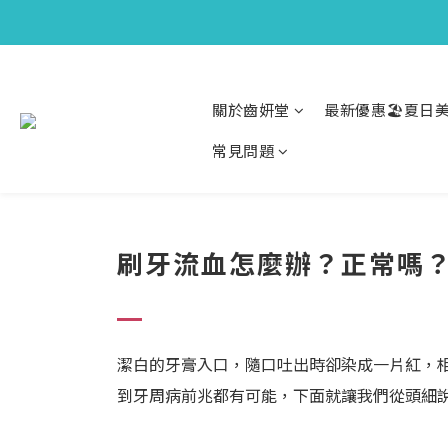
關於齒妍堂
最新優惠🏖️夏日美
常見問題
刷牙流血怎麼辦？正常嗎
潔白的牙膏入口，隨口吐出時卻染成一片紅，
到牙周病前兆都有可能，下面就讓我們從頭細