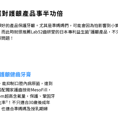
選對護齦產品事半功倍
擇好的產品保護牙齦。尤其是準媽媽們，可能會因為怕影響到小
而此時就很推薦Lab52齒妍堂的日本專利益生菌¹護齦產品，
等問題！
菌護齦健齒牙膏
實，能抑制口腔內病原菌，達到
家護齒技術MesoFill，
ppm超高含氟量，保護、鞏固牙
率²！不只適合30歲後成年
，也適合準媽媽及授乳期婦