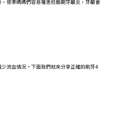
升，使準媽媽們容易罹患妊娠期牙齦炎，牙齦會
減少流血情況。下面我們就來分享正確的刷牙4