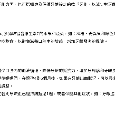
牙刷方面，也可選擇專為保護牙齦設計的軟毛牙刷，以減少對牙
時可多攝取富含維生素C的水果和蔬菜，如：柳橙、奇異果和綠色
少吃甜食，以避免滋養口腔中的壞菌，增加牙齦發炎的風險。
減少口腔內的血液循環，降低牙齦的抵抗力，增加牙周病和牙齦
是準媽媽們，在懷孕4到6個月後，如果有牙齦出血狀況，可以尋
需調整。
倘若刷牙流血已經持續超過1週，或者伴隨其他症狀，如：牙齦腫