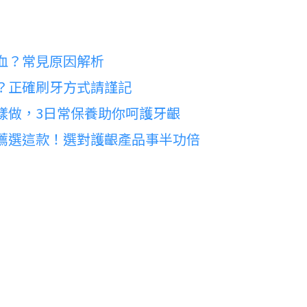
血？常見原因解析
？正確刷牙方式請謹記
樣做，3日常保養助你呵護牙齦
薦選這款！選對護齦產品事半功倍