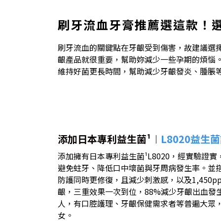
刷牙流血牙膏推薦選這款！
刷牙流血的關鍵點在牙齦受到傷害，故建議選
齦產品就很重要，幫助妳減少一些孕期的煩惱。
維持好菌更長時間，幫助減少牙齦發炎、腫脹
添加日本專利益生菌¹︱
L8020益生
添加擁有日本專利益生菌¹L8020，經實驗證
避免蛀牙、降低口中壞菌與牙周病發生率。並搭配獨
防護同時更修復，且減少刺激感，以及1,450
齦，三重效果一次到位，88%減少牙齦出血發生
人，有口腔護理、牙齦保健需求者等普遍大眾
女。