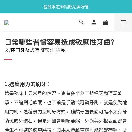
會員限定🎁點數兌換好禮
會員限定🎁點數兌換好禮
全新上市🫧變色牙膏加碼送好禮
會員限定🎁點數兌換好禮
日常哪些習慣容易造成敏感性牙齒?
文/
森田牙醫診所
陳奕州
院長
1.過度用力的刷牙：
這是臨床上最常見的情況。患者多半為了想把牙齒清潔乾
淨，不論刷毛軟硬，也不論是手動或電動牙刷，就是使勁地
用力刷。這種暴力型刷牙方式，雖然牙齒表面可能不太有牙
菌斑或牙結石，但是牙齦會明顯萎縮，牙齒與牙根表面都會
產生不可逆的嚴重磨損，如果太過嚴重還可能影響神經，要