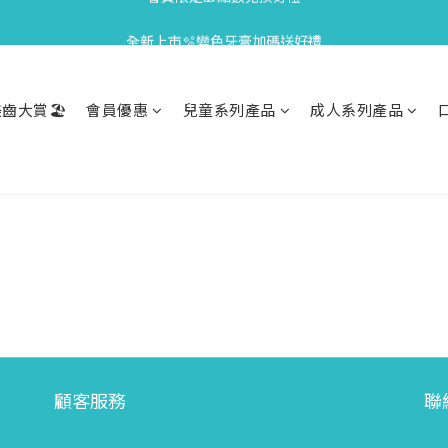
會員限定🎁點數兌換好禮
全新上市🫧變色牙膏加碼送好禮
會員限定🎁點數兌換好禮
齒大賞🏖️
會員優惠
兒童系列產品
成人系列產品
顧客服務
聯