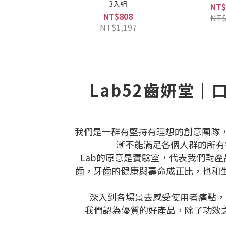
3入組
NT$
NT$808
NT$
NT$1,197
Lab52齒妍堂
我們是一群有堅持有理想的創意團隊，
漸不能滿足各個人群的所有需
Lab的原意是實驗室，代表我們對
齒，牙齒的健康與壽命成正比，也和
深入到各場景去感受使用者痛點，
我們認為優質的好產品，除了功效