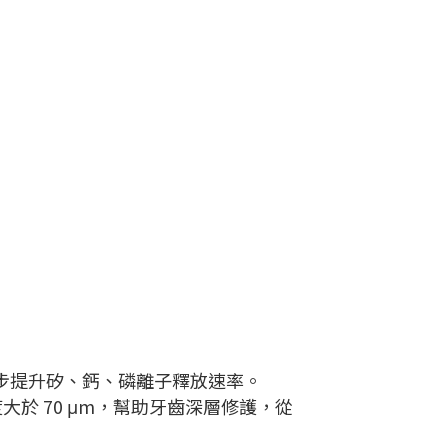
步提升矽、鈣、磷離子釋放速率。
於 70 μm，幫助牙齒深層修護，從