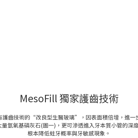
MesoFill 獨家護齒技術
有護齒技術的“改良型生醫玻璃”，因表面積倍增，進一
量氫氧基磷灰石(圖一)，更可滲透進入牙本質小管的深度大
根本降低蛀牙概率與牙敏感現象。