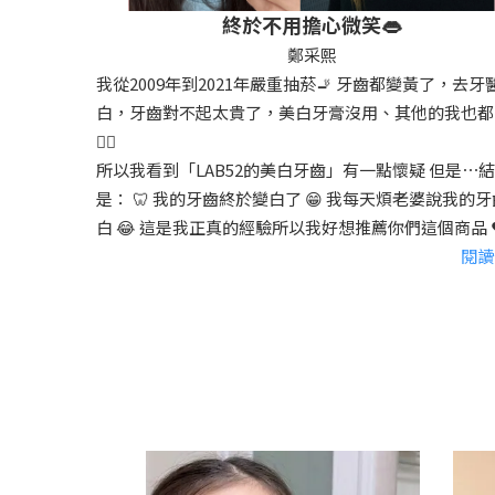
終於不用擔心微笑👄
鄭采熙
我從2009年到2021年嚴重抽菸🚬 牙齒都變黃了，去牙
白，牙齒對不起太貴了，美白牙膏沒用、其他的我也都
👎🏻
所以我看到「LAB52的美白牙齒」有一點懷疑 但是⋯
是： 🦷 我的牙齒終於變白了 😁 我每天煩老婆說我的
白 😂 這是我正真的經驗所以我好想推薦你們這個商品 ❤
閱讀