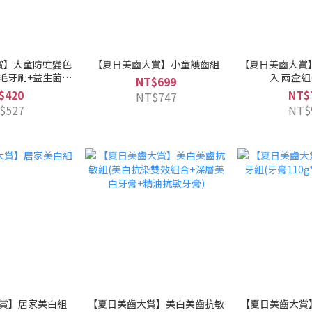
賞】大童防蛀變色
【夏日美齒大賞】小童護齒組
【夏日美齒大賞
毛牙刷+益生菌變
入 兩盒組
NT$699
膏*2)
$420
NT$
NT$747
$527
NT$
賞】居家美白組
【夏日美齒大賞】美白美齒抗敏
【夏日美齒大賞