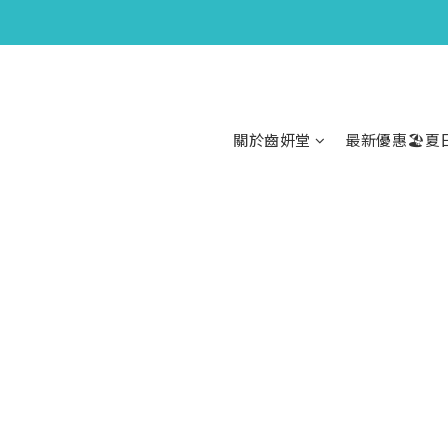
關於齒妍堂
最新優惠🏖️夏