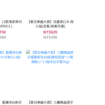
】口腔清潔棒30
【夏日美齒大賞】兒童漱口水 兩
(共60入)
入組(含氟/無氟可選)
750
NT$629
900
NT$700
】藍礦淨白刷牙
【夏日美齒大賞】三麗鷗晶透牙