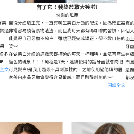
有了它！我終於敢大笑啦!
快樂的瓜農
醫美
自從牙齒矯正完，一直有萌生美白牙齒的想法，因為矯正器
真
試過
非常容易殘留食物渣渣，而且我每天都有喝咖啡的習慣，因
個
此覺得自己牙齒不夠白，雖然已經完成矯正，卻不敢自信的
面
結果
笑><
牙齒
牙齒多
在做美白牙齒的這幾天都持續的每天一杯咖啡，並沒有產生
連續
️
返色的現象！！！療程是7天，連續使用的話牙齒就會肉眼
而且
全文
可見變白!是我用過最不具刺激性的，之前使用過他牌的居
是
家美白產品牙齒會變得容易敏感，而且酸酸刺刺的><
都沒
閱讀全文