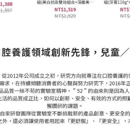
組(美白抗染雙效組合+深層美白
組(牙膏110g
1,388
牙膏+精油抗敏牙膏)
NT$1,519
NT$
1,597
NT$1,929
NT$
｜口腔養護領域創新先鋒，兒童
從2012年公司成立之初，研究方向就專注在口腔養護
求，在持續傾聽消費者的心聲與努力研究下，2016年正
產品品質一絲不苟的實驗室精神，＂52＂的由來則是因為人
生活的品質成正比，如何以創新、安全、有效的方式的照顧
懈鑽研的課題。
自家研發團隊從實驗室不斷挑戰新的產品創意、更安全
之外，還必須讓使用者用起來『更舒服』、『更安全』，