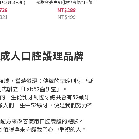
*4+牙刷3入組)
膏甜蜜亮白組(櫻桃蜜語*1+莓漾
甜心*1+贈淨白牙膏30g)
739
NT$288
821
NT$499
／成人口腔護理品牌
的領域，當時發現：傳統的早晚刷牙已漸
式創立「Lab52齒妍堂」。
的一生從乳牙到恆牙總共會有52顆牙
人們一生中52顆牙，便是我們努力不
的配方來改善使用口腔養護的體驗。
才值得拿來守護我們心中重視的人。