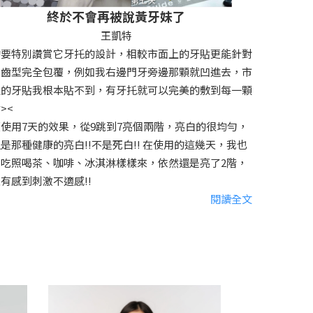
終於不會再被說黃牙妹了
王凱特
的要特別讚賞它牙托的設計，相較市面上的牙貼更能針對
人齒型完全包覆，例如我右邊門牙旁邊那顆就凹進去，市
上的牙貼我根本貼不到，有牙托就可以完美的敷到每一顆
><
使用7天的效果，從9跳到7亮個兩階，亮白的很均勻，
是那種健康的亮白!!不是死白!! 在使用的這幾天，我也
照吃照喝茶、咖啡、冰淇淋樣樣來，依然還是亮了2階，
有感到刺激不適感!!
閱讀全文