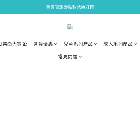
全新上市🫧變色牙膏加碼送好禮
會員限定🎁點數兌換好禮
會員限定🎁點數兌換好禮
日美齒大賞🏖️
會員優惠
兒童系列產品
成人系列產品
常見問題