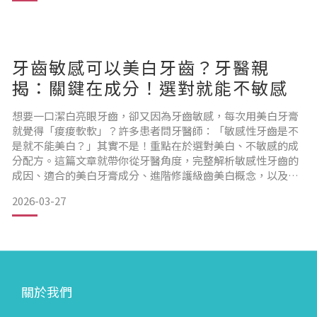
雖然琺瑯質不可再生，但可透過再礦化（Remineralization）
程序進行修復。這是一個物理化學過程：
1.補充礦物
牙齒敏感可以美白牙齒？牙醫親
揭：關鍵在成分！選對就能不敏感
想要一口潔白亮眼牙齒，卻又因為牙齒敏感，每次用美白牙膏
就覺得「痠痠軟軟」？許多患者問牙醫師：「敏感性牙齒是不
是就不能美白？」其實不是！重點在於選對美白、不敏感的成
分配方。這篇文章就帶你從牙醫角度，完整解析敏感性牙齒的
成因、適合的美白牙膏成分、進階修護級齒美白概念，以及專
業推薦的產品選擇。敏感性牙齒的成因牙齒敏感是日常習慣與
2026-03-27
牙齒結構變化的綜合作用。常見的成因包括：1. 刷牙太用力很
多人以為「用力刷才刷得乾淨」，其實過度用力會導致琺瑯質
逐漸被磨損。當牙齒表面保護層變薄，牙本質暴露後，就容易
在吃冰、喝
關於我們