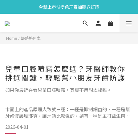
全新上市🫧變色牙膏加碼送好禮
會員限定🎁點數兌換好禮
會員限定🎁點數兌換好禮
Home
/
部落格列表
兒童口腔噴霧怎麼選？牙醫師教你
挑選關鍵，輕鬆幫小朋友牙齒防護
如果你最近在看兒童口腔噴霧，其實不用想太複雜。
市面上的產品原理大致就三種：一種是抑制細菌的，一種是幫
牙齒修護琺瑯質，讓牙齒比較強的，還有一種是主打益生菌在
調整口腔環境。簡單來說，如果只是想降低蛀牙風險，可以選
2026-04-01
抑菌型；如果你比較在意牙齒結構健康、或正在寶寶長牙階
段，兒童牙醫專科王靖玫醫師更建議: 選同時有抑制細菌和護齒