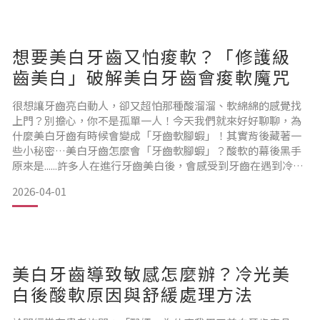
配方的產品，不僅能抑制口腔細菌，還能透過幫助牙齒再礦化
達到修護牙齒琺瑯質效果。
想要美白牙齒又怕痠軟？「修護級
不過還是要先講清楚，口腔噴霧用得再好，平常基本的物理性
齒美白」破解美白牙齒會痠軟魔咒
清潔不能少。為什麼現在越來越多家長在用
很想讓牙齒亮白動人，卻又超怕那種酸溜溜、軟綿綿的感覺找
上門？別擔心，你不是孤單一人！今天我們就來好好聊聊，為
什麼美白牙齒有時候會變成「牙齒軟腳蝦」！其實背後藏著一
些小秘密…美白牙齒怎麼會「牙齒軟腳蝦」？酸軟的幕後黑手
原來是......許多人在進行牙齒美白後，會感受到牙齒在遇到冷
熱、酸甜等刺激時出現短暫的敏感酸痛，這究竟是怎麼回事
2026-04-01
呢？以下是幾種常見的原因：1. 牙釉質受損或磨損，導致牙本
質暴露： 牙釉質是牙齒最外層的堅硬保護層，主要成分是礦物
質，能夠抵抗外界刺激。不當的刷牙方式（例如：過度用力、
使
美白牙齒導致敏感怎麼辦？冷光美
白後酸軟原因與舒緩處理方法