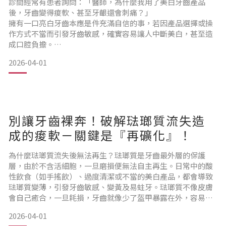
診間經常有患者詢問：「醫師，為什麼我用了美白牙齒產品
後，牙齒變得痠軟、甚至牙齦還會刺痛？」
擁有一口亮白牙齒本應是件充滿自信的事，若因產品選擇或操
作方式不當而引發牙齒敏感，確實容易讓人中斷美白，甚至造
成口腔負擔。
牙醫師解析：為什麼美白有時會引發敏感？出現不適時該如何
2026-04-01
處理？又有哪些方式能讓居家美白更溫和、安全？
希望能讓正準備展現亮白笑容的民眾，找到真正安心、有效的
美白方案。美白產品如何刺激牙齦、牙齒？美白牙齒產品的功
效主要來自於過氧化氫或過氧化脲這類成分，它們能分解牙齒
的色素分子，讓牙齒恢復潔
別讓牙齒裸奔！破解琺瑯質流失造
成的痠軟－關鍵是『再礦化』！
為什麼琺瑯質流失後無法再生？琺瑯質是牙齒最外層的保護
層，由於不含活細胞，一旦磨損便無法自主再生。日常中的酸
性飲食（如手搖飲）、過度清潔或不當的美白產品，都會導致
琺瑯質變薄，引發牙齒敏感、變黃及易蛀牙。琺瑯質不像皮膚
會自己癒合，一旦耗損，牙齒就像少了盔甲暴露在外，容易敏
感、變色，甚至更容易蛀蝕。而要守護這道防線，關鍵就在於
2026-04-01
你是否了解「牙齒再礦化」這件事。 什麼是「牙齒再礦化」？