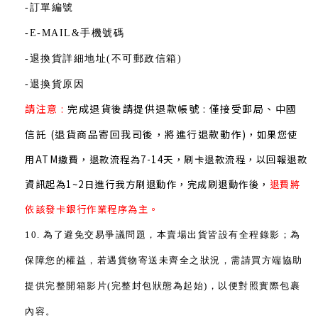
-訂單編號
-E-MAIL&手機號碼
-退換貨詳細地址(不可郵政信箱)
-退換
貨原因
請注意 :
完成退貨後請提供退款帳號 : 僅接受郵局、中國
信託 (退貨商品寄回我司後，將進行退款動作)
，
如果您使
用ATM繳費，退款流程為7-14天，
刷卡退款流程，以回報退款
資訊起為1~2日進行我方刷退動作，完成刷退動作後，
退費將
依該發卡銀行作業程序為主。
10. 為了避免交易爭議問題，本賣場出貨皆設有全程錄影；為
保障您的權益，若遇貨物寄送未齊全之狀況，需請買方端協助
提供完整開箱影片(完整封包狀態為起始)，以便對照實際包裹
內容。