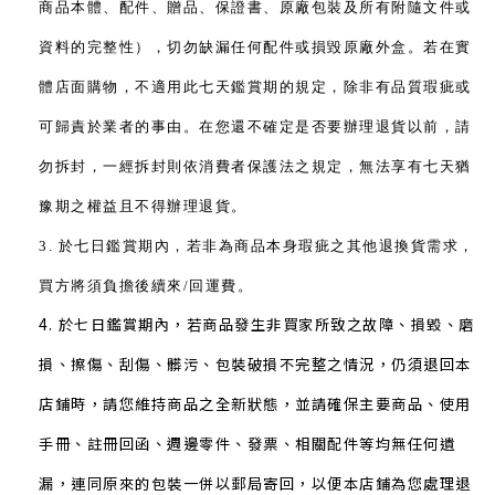
商品本體、配件、贈品、保證書、原廠包裝及所有附隨文件或
資料的完整性），切勿缺漏任何配件或損毀原廠外盒。若在實
體店面購物，不適用此七天鑑賞期的規定，除非有品質瑕疵或
可歸責於業者的事由。
在您還不確定是否要辦理退貨以前，請
勿拆封，一經拆封則依消費者保護法之規定，無法享有七天猶
豫期之權益且不得辦理退貨。
3. 於七日鑑賞期內，若非為商品本身瑕疵之其他退換貨需求，
買方將須負擔後續來/回運費。
4.
於七日鑑賞期內，若商品發生非買家所致之故障、損毀、磨
損、擦傷、刮傷、髒污、包裝破損不完整之情況，仍須退回本
店鋪時，請您維持商品之全新狀態，並請確保主要商品、使用
手冊、註冊回函、週邊零件、發票、相關配件等均無任何遺
漏，連同原來的包裝一併以郵局寄回，以便本店鋪為您處理退