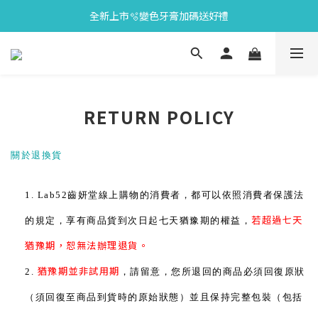
全新上市🫧變色牙膏加碼送好禮
會員限定🎁點數兌換好禮
會員限定🎁點數兌換好禮
RETURN POLICY
關於退換貨
1. Lab52齒妍堂線上購物的消費者，都可以依照消費者保護法
若超過七天
的規定，享有商品貨到次日起七天猶豫期的權益，
猶豫期，恕無法辦理退貨。
猶豫期並非試用期
2.
，請留意，您所退回的商品必須回復原狀
（須回復至商品到貨時的原始狀態）並且保持完整包裝（包括