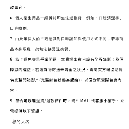
款事宜。
6. 個人衛生用品一經拆封即無法退換貨，例如 : 口腔清潔棒、
口腔噴劑。
7. 由於每個人的主觀意識對口味認知與使用方式不同，若非商
品本身瑕疵，恕無法接受退換貨。
8. 為了避免交易爭議問題，本賣場出貨皆設有全程錄影；為保
障您的權益，若遇貨物寄送未齊全之狀況，需請買方端協助提
供完整開箱影片(完整封包狀態為起始)，以便對照實際包裹內
容。
9.
符合可辦理退貨/退款條件時，請E-MAIL或客服小幫手、來
電提供以下資訊：
-您的大名