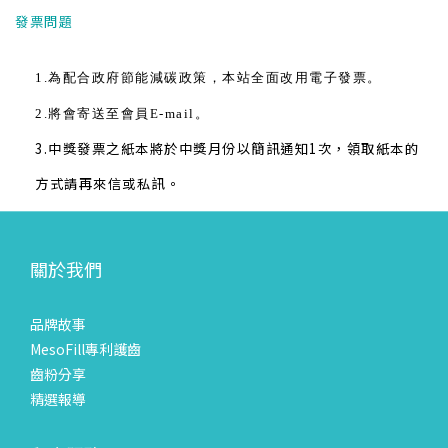
發票問題
1.為配合政府節能減碳政策，本站全面改用電子發票。
2.將會寄送至會員E-mail。
3.中獎發票之紙本將於中獎月份以簡訊通知1次，領取紙本的
方式請再來信或私訊。
關於我們
品牌故事
MesoFill專利護齒
齒粉分享
精選報導