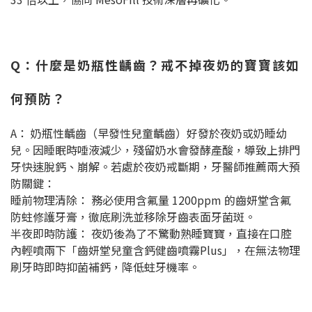
Q：什麼是奶瓶性齲齒？戒不掉夜奶的寶寶該如
何預防？
A： 奶瓶性齲齒（早發性兒童齲齒）好發於夜奶或奶睡幼
兒。因睡眠時唾液減少，殘留奶水會發酵產酸，導致上排門
牙快速脫鈣、崩解。若處於夜奶戒斷期，牙醫師推薦兩大預
防關鍵：
睡前物理清除： 務必使用含氟量 1200ppm 的齒妍堂含氟
防蛀修護牙膏，徹底刷洗並移除牙齒表面牙菌斑。
半夜即時防護： 夜奶後為了不驚動熟睡寶寶，直接在口腔
內輕噴兩下「齒妍堂兒童含鈣健齒噴霧Plus」，在無法物理
刷牙時即時抑菌補鈣，降低蛀牙機率。