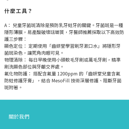
什麼工具？
A： 兒童牙菌斑清除是預防乳牙蛀牙的關鍵。牙菌斑是一種
隱形薄膜，易產酸破壞琺瑯質，牙醫師推薦採取以下高效防
護三步驟：
顯色定位： 定期使用「齒妍堂學習刷牙漱口水」將隱形牙
菌斑染色，讓死角肉眼可見。
物理清除： 每日早晚使用小頭軟毛牙刷或萬毛牙刷，精準
刷洗顯色部位與牙齦交界處。
氟化物防護： 搭配含氟量 1200ppm 的「齒妍堂兒童含氟
防蛀修護牙膏」，結合 MesoFill 技術深層修護、阻斷牙菌
斑附著。
關於我們