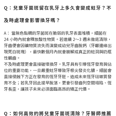
Q：兒童牙菌斑留在乳牙上多久會變成蛀牙？不
及時處理會影響換牙嗎？
A： 當無色黏稠的牙菌斑在脆弱的乳牙表面堆積，細菌在
24 小時內就會釋放酸性物質。若連續 2〜3 週未徹底清除，
牙齒便會因礦物質流失而演變成幼兒牙齒脫鈣（牙齦邊緣出
現死白斑塊），最快數個月內就會崩解成真正的蛀洞與奶瓶
性齲齒。
不及時處理更會直接破壞換牙。乳牙具有引導恆牙發育與佔
位的重要功能，一旦嚴重蛀牙導致牙根尖發炎化膿，細菌會
直接侵蝕下方正在發育的恆牙牙胚，造成未來恆牙琺瑯質發
育不全；若乳牙因此提早脫落，更會引發齒列空間塌陷、恆
牙長歪，讓孩子未來必須面臨高昂的矯正代價。
Q：如何高效的將兒童牙菌斑清除？牙醫師推薦