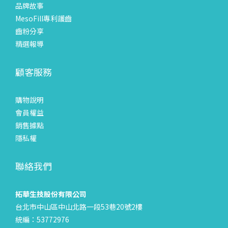
品牌故事
MesoFill專利護齒
齒粉分享
精選報導
顧客服務
購物說明
會員權益
銷售據點
隱私權
聯絡我們
拓華生技股份有限公司
台北市中山區中山北路一段53巷20號2樓
統編：53772976