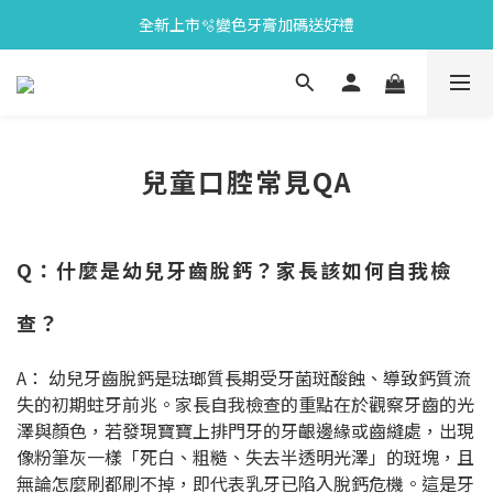
全新上市🫧變色牙膏加碼送好禮
會員限定🎁點數兌換好禮
會員限定🎁點數兌換好禮
兒童口腔常見QA
Q：什麼是幼兒牙齒脫鈣？家長該如何自我檢
查？
A： 幼兒牙齒脫鈣是琺瑯質長期受牙菌斑酸蝕、導致鈣質流
失的初期蛀牙前兆。家長自我檢查的重點在於觀察牙齒的光
澤與顏色，若發現寶寶上排門牙的牙齦邊緣或齒縫處，出現
像粉筆灰一樣「死白、粗糙、失去半透明光澤」的斑塊，且
無論怎麼刷都刷不掉，即代表乳牙已陷入脫鈣危機。這是牙