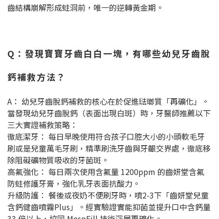
齒結構崩解形成蛀洞前，唯一的逆轉黃金期。
Q：發現寶寶牙齒白白一塊，有哪些幼兒牙齒脫
鈣補救方法？
A： 幼兒牙齒脫鈣補救的核心在於促進琺瑯質「再礦化」。
當發現幼兒牙齒脫鈣（表面出現白斑）時，牙醫師推薦以下
三大實證補救策略：
徹底潔牙： 每日早晚使用符合孩子口腔大小的小頭軟毛牙
刷或是兒童萬毛牙刷，精準刷洗牙齒與牙齦交界處，徹底移
除阻礙礦物質吸收的牙菌斑。
高氟強化： 每日兩次使用含氟量 1200ppm 的齒妍堂含氟
防蛀修護牙膏，強化乳牙表面抗酸力。
升級防護： 餐後或夜奶不便刷牙時，噴2-3下「齒妍堂兒童
含鈣健齒噴霧Plus」。經實驗證實能抑菌並提升口中含鈣量
33 倍以上，協同 MesoFill 技術深層再礦化。