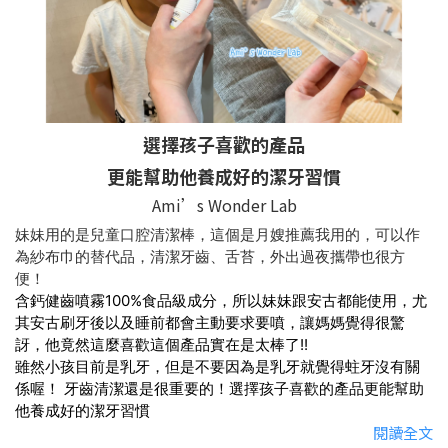
選擇孩子喜歡的產品
更能幫助他養成好的潔牙習慣
Ami’s Wonder Lab
妹妹用的是兒童口腔清潔棒，這個是月嫂推薦我用的，可以作
為紗布巾的替代品，清潔牙齒、舌苔，外出過夜攜帶也很方
便！
含鈣健齒噴霧100%食品級成分，所以妹妹跟安古都能使用，尤
其安古刷牙後以及睡前都會主動要求要噴，讓媽媽覺得很驚
訝，他竟然這麼喜歡這個產品實在是太棒了!!
雖然小孩目前是乳牙，但是不要因為是乳牙就覺得蛀牙沒有關
係喔！ 牙齒清潔還是很重要的！選擇孩子喜歡的產品更能幫助
他養成好的潔牙習慣
閱讀全文