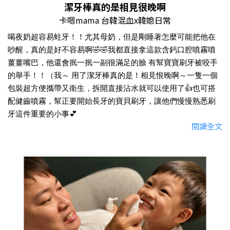
潔牙棒真的是相見很晚啊
卡嗯mama 台韓混血x韓媳日常
喝夜奶超容易蛀牙！！尤其母奶，但是剛睡著怎麼可能把他在
吵醒，真的是好不容易啊🤣🤣我都直接拿這款含鈣口腔噴霧噴
薑薑嘴巴，他還會抿一抿一副很滿足的臉 有幫寶寶刷牙被咬手
的舉手！！（我～ 用了潔牙棒真的是！相見恨晚啊～一隻一個
包裝超方便攜帶又衛生，拆開直接沾水就可以使用了👍也可搭
配健齒噴霧，幫正要開始長牙的寶貝刷牙，讓他們慢慢熟悉刷
牙這件重要的小事💕
閱讀全文