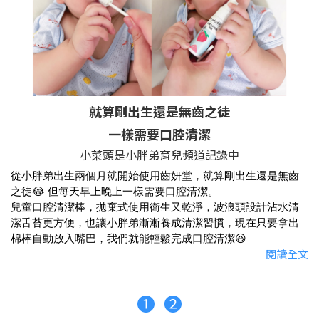
就算剛出生還是無齒之徒
一樣需要口腔清潔
小菜頭是小胖弟育兒頻道記錄中
從小胖弟出生兩個月就開始使用齒妍堂，就算剛出生還是無齒
之徒😂 但每天早上晚上一樣需要口腔清潔。
兒童口腔清潔棒，拋棄式使用衛生又乾淨，波浪頭設計沾水清
潔舌苔更方便，也讓小胖弟漸漸養成清潔習慣，現在只要拿出
棉棒自動放入嘴巴，我們就能輕鬆完成口腔清潔😆
閱讀全文
➊
➋