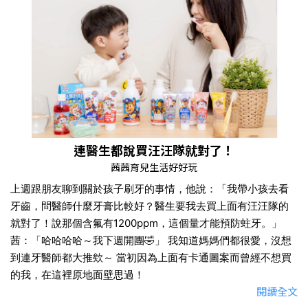
連醫生都說買汪汪隊就對了！
茜茜育兒生活好好玩
上週跟朋友聊到關於孩子刷牙的事情，他說：「我帶小孩去看
牙齒，問醫師什麼牙膏比較好？醫生要我去買上面有汪汪隊的
就對了！說那個含氟有1200ppm，這個量才能預防蛀牙。」
茜：「哈哈哈哈～我下週開團🤣」 我知道媽媽們都很愛，沒想
到連牙醫師都大推欸～ 當初因為上面有卡通圖案而曾經不想買
的我，在這裡原地面壁思過！
閱讀全文