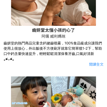
齒妍堂太懂小孩的心了
阿儒 威利媽咪
齒妍堂的熱門商品兒童含鈣健齒噴霧，100%食品級成分讓我們
使用上很放心，外出飯後不方便刷牙就靠它簡單噴1-2下，幫助
口中鈣含量快速提升，輕輕鬆鬆清潔保養牙齒,口氣好清新
⁎⁍̴̛ᴗ⁍̴̛⁎
閱讀全文