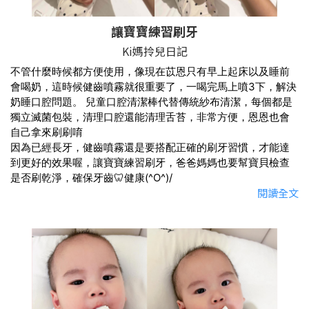
讓寶寶練習刷牙
Ki媽拎兒日記
不管什麼時候都方便使用，像現在苡恩只有早上起床以及睡前
會喝奶，這時候健齒噴霧就很重要了，一喝完馬上噴3下，解決
奶睡口腔問題。 兒童口腔清潔棒代替傳統紗布清潔，每個都是
獨立滅菌包裝，清理口腔還能清理舌苔，非常方便，恩恩也會
自己拿來刷刷唷
因為已經長牙，健齒噴霧還是要搭配正確的刷牙習慣，才能達
到更好的效果喔，讓寶寶練習刷牙，爸爸媽媽也要幫寶貝檢查
是否刷乾淨，確保牙齒🦷健康(^O^)/
閱讀全文