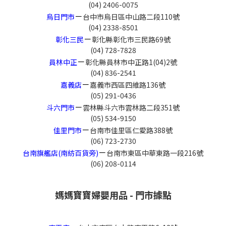
(04) 2406-0075
－
烏日門市
台中市烏日區中山路二段110號
(04) 2338-8501
－
彰化三民
彰化縣彰化市三民路69號
(04) 728-7828
－
員林中正
彰化縣員林市中正路1(04)2號
(04) 836-2541
－
嘉義店
嘉義市西區四維路136號
(05) 291-0436
－
斗六門市
雲林縣斗六市雲林路二段351號
(05) 534-9150
－
佳里門市
台南市佳里區仁愛路388號
(06) 723-2730
－
台南旗艦店(南紡百貨旁)
台南市東區中華東路一段216號
(06) 208-0114
媽媽寶寶婦嬰用品 - 門市據點