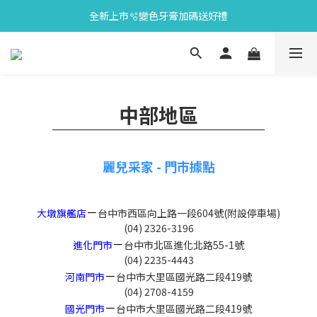
全新上市🫧變色牙膏加碼送好禮
會員限定🎁點數兌換好禮
會員限定🎁點數兌換好禮
中部地區
麗兒采家 - 門市據點
－
大墩旗艦店
台中市西區向上路一段604號(附設停車場)
(04) 2326-3196
－
進化門市
台中市北區進化北路55-1號
(04) 2235-4443
－
河南門市
台中市大里區國光路二段419號
(04) 2708-4159
－
國光門市
台中市大里區國光路二段419號