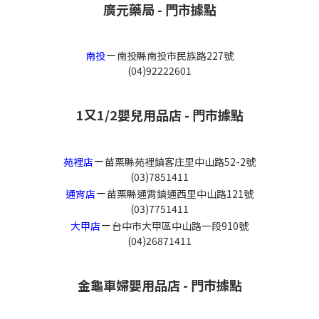
廣元藥局 - 門市據點
－
南投
南投縣南投市民族路227號
(04)92222601
1又1/2嬰兒用品店 - 門市據點
－
苑裡店
苗栗縣苑裡鎮客庄里中山路52-2號
(03)7851411
－
通宵店
苗栗縣通霄鎮通西里中山路121號
(03)7751411
－
大甲店
台中市大甲區中山路一段910號
(04)26871411
金龜車婦嬰用品店 - 門市據點