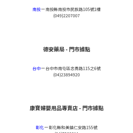
－
南投
南投縣南投市民族路105號1樓
(049)2207007
德安藥局 - 門市據點
－
台中
台中市南屯區忠勇路115之6號
(04)23894920
康寶婦嬰用品專賣店 - 門市據點
－
彰化
彰化縣和美鎮仁安路155號