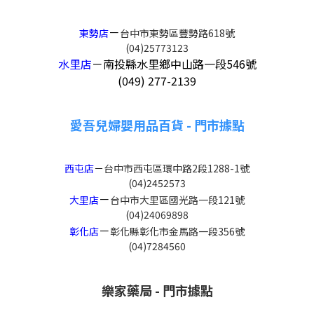
－
東勢店
台中市東勢區豐勢路618號
(04)25773123
水里店
－
南投縣水里鄉中山路一段546號
(049) 277-2139
愛吾兒婦嬰用品百貨 - 門市據點
西屯店
－
台中市西屯區環中路2段1288-1號
(04)2452573
－
大里店
台中市大里區國光路一段121號
(04)24069898
－
彰化店
彰化縣彰化市金馬路一段356號
(04)7284560
樂家藥局 - 門市據點