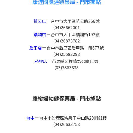
康達國際連鎖藥局 - 門市據點
－
蔣公店
台中市大甲區蔣公路266號
(04)26662001
－
鎮瀾店
台中市大甲區鎮瀾街192號
(04)26873782
－
后里店
台中市后里區后甲路一段677號
(04)25583298
－
苑裡店
苗栗縣苑裡鎮為公路11號
(03)7863638
康裕婦幼健保藥局 - 門市據點
－
台中
台中市沙鹿區洛泉里中山路280號1樓
(04)26633758