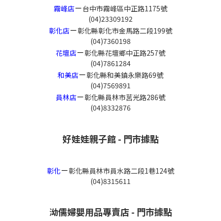
－
霧峰店
台中市霧峰區中正路1175號
(04)23309192
－
彰化店
彰化縣彰化市金馬路二段199號
(04)7360198
－
花壇店
彰化縣花壇鄉中正路257號
(04)7861284
－
和美店
彰化縣和美鎮永樂路69號
(04)7569891
－
員林店
彰化縣員林市莒光路286號
(04)8332876
好娃娃親子館 - 門市據點
－
彰化
彰化縣員林市員水路二段1巷124號
(04)8315611
泑儒婦嬰用品專賣店 - 門市據點