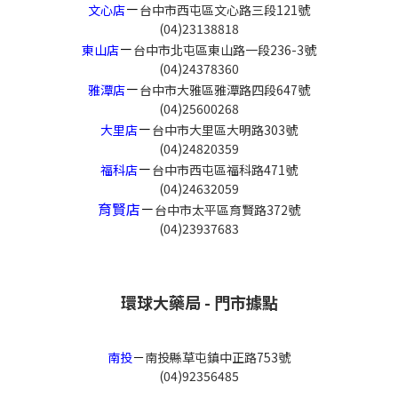
－
文心店
台中市西屯區文心路三段121號
(04)23138818
－
東山店
台中市北屯區東山路一段236-3號
(04)24378360
－
雅潭店
台中市大雅區雅潭路四段647號
(04)25600268
－
大里店
台中市大里區大明路303號
(04)24820359
－
福科店
台中市西屯區福科路471號
(04)24632059
育賢店
－
台中市太平區育賢路372號
(04)23937683
環球大藥局 - 門市據點
南投
－
南投縣草屯鎮中正路753號
(04)92356485