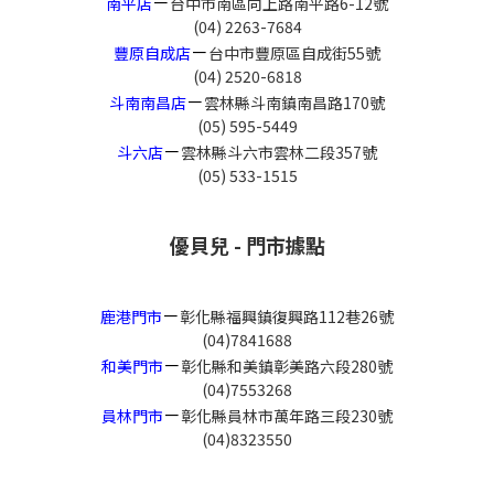
－
南平店
台中市南區向上路南平路6-12號
(04) 2263-7684
－
豐原自成店
台中市豐原區自成街55號
(04) 2520-6818
－
斗南南昌店
雲林縣斗南鎮南昌路170號
(05) 595-5449
－
斗六店
雲林縣斗六市雲林二段357號
(05) 533-1515
優貝兒 - 門市據點
－
鹿港門市
彰化縣福興鎮復興路112巷26號
(04)7841688
－
和美門市
彰化縣和美鎮彰美路六段280號
(04)7553268
－
員林門市
彰化縣員林市萬年路三段230號
(04)8323550