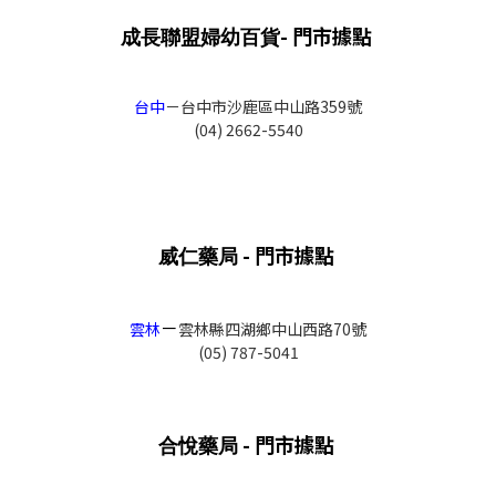
- 門市據點
成長聯盟婦幼百貨
台中
－
台中市沙鹿區中山路359號
(04) 2662-5540
- 門市據點
威仁藥局
－
雲林
雲林縣四湖鄉中山西路70號
(05) 787-5041
- 門市據點
合悅
藥局