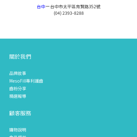
－
台中
台中市太平區育賢路352號
(04) 2393-8288
關於我們
品牌故事
MesoFill專利護齒
齒粉分享
精選報導
顧客服務
購物說明