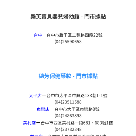
樂芙寶貝嬰兒婦幼館 - 門市據點
台中
－
台中市后里區三豐路四段22號
(04)25590658
德芳保健藥妝 - 門市據點
－
太平店
台中市太平區中興路133巷1-1號
(04)23511588
－
東榮店
台中市大里區東榮路8號
(04)24863898
－
美村店
台中市西區美村路一段681、683號1樓
(04)23782848
－