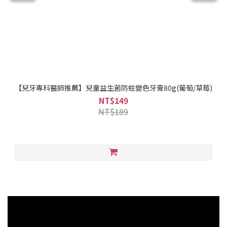
【兒牙專科醫師推薦】兒童益生菌防蛀變色牙膏80g(葡萄/草莓)
NT$149
NT$189