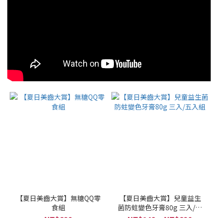
【夏日美齒大賞】無糖QQ零
【夏日美齒大賞】兒童益生
食組
菌防蛀變色牙膏80g 三入/五
入組