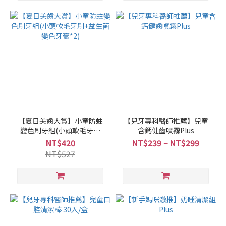
【夏日美齒大賞】小童防蛀
【兒牙專科醫師推薦】兒童
變色刷牙組(小頭軟毛牙刷
含鈣健齒噴霧Plus
+益生菌變色牙膏*2)
NT$420
NT$239 ~ NT$299
NT$527