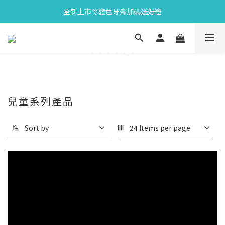
全新上市🫧變色牙膏加碼送好禮
會員限定🎁點數兌換好禮
會員限定🎁點數兌換好禮
兒童系列產品
Sort by
24 Items per page