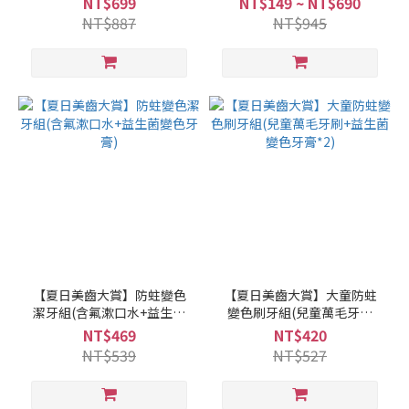
NT$699
NT$149 ~ NT$690
NT$887
NT$945
【夏日美齒大賞】防蛀變色
【夏日美齒大賞】大童防蛀
潔牙組(含氟漱口水+益生菌
變色刷牙組(兒童萬毛牙刷
變色牙膏)
+益生菌變色牙膏*2)
NT$469
NT$420
NT$539
NT$527