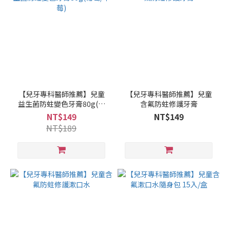
【兒牙專科醫師推薦】兒童
【兒牙專科醫師推薦】兒童
益生菌防蛀變色牙膏80g(葡
含氟防蛀修護牙膏
萄/草莓)
NT$149
NT$149
NT$189