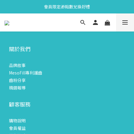
會員限定🎁點數兌換好禮
會員限定🎁點數兌換好禮
全新上市🫧變色牙膏加碼送好禮
會員限定🎁點數兌換好禮
關於我們
品牌故事
MesoFill專利護齒
齒粉分享
精選報導
顧客服務
購物說明
會員權益