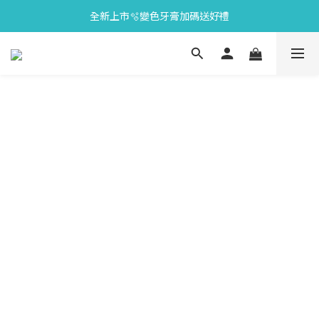
全新上市🫧變色牙膏加碼送好禮
會員限定🎁點數兌換好禮
會員限定🎁點數兌換好禮