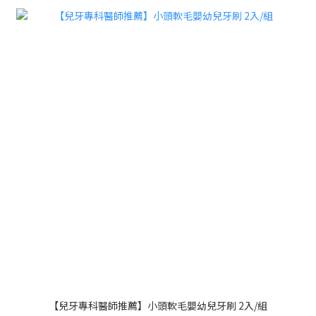
【兒牙專科醫師推薦】小頭軟毛嬰幼兒牙刷 2入/組