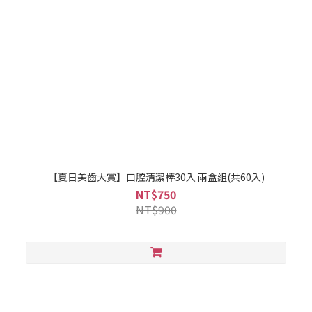
【夏日美齒大賞】口腔清潔棒30入 兩盒組(共60入)
NT$750
NT$900