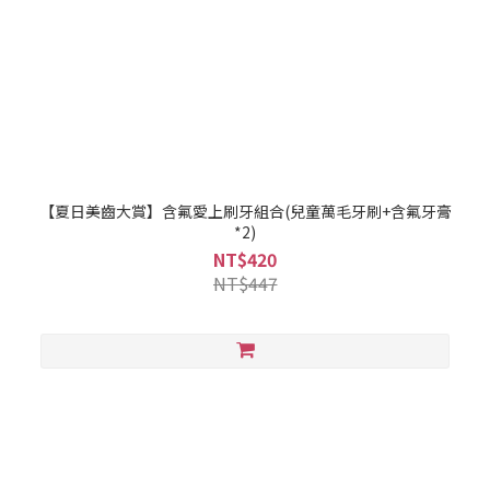
【夏日美齒大賞】含氟愛上刷牙組合(兒童萬毛牙刷+含氟牙膏
*2)
NT$420
NT$447