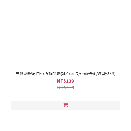
三麗鷗銀河口香清新噴霧(冰莓氣泡/香蘋薄荷/海鹽萊姆)
NT$139
NT$179