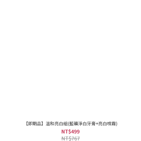
【即期品】溫和亮白組(藍礦淨白牙膏+亮白噴霧)
NT$499
NT$767