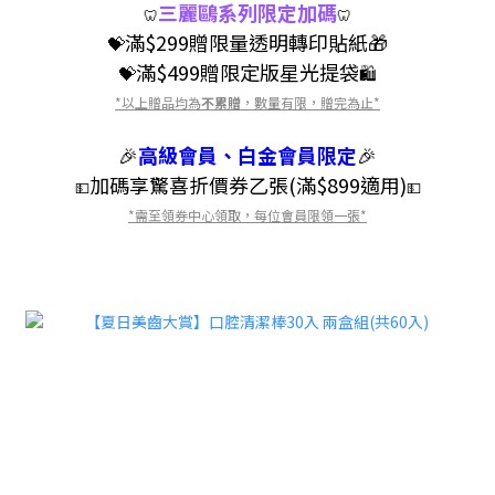
三麗鷗系列限定加碼
🦷
🦷
滿$299贈限量透明轉印貼紙
🎁
💝
滿$499贈限定版星光提袋
💝
🛍️
*以上贈品均為
不累贈
，數量有限，贈完為止*
🎉
高級會員、白金會員限定
🎉
加碼享驚喜折價券乙張(滿$899適用)
💵
💵
*需至領券中心領取，每位會員限領一張*