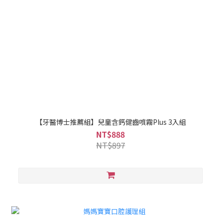
【牙醫博士推薦組】兒童含鈣健齒噴霧Plus 3入組
NT$888
NT$897