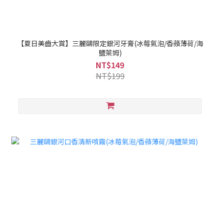
【夏日美齒大賞】三麗鷗限定銀河牙膏(冰莓氣泡/香蘋薄荷/海
鹽萊姆)
NT$149
NT$199