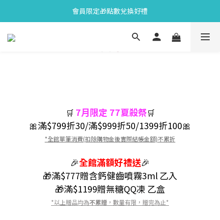
會員限定🎁點數兌換好禮
會員限定🎁點數兌換好禮
全新上市🫧變色牙膏加碼送好禮
會員限定🎁點數兌換好禮
7月限定 77夏殺祭
🛒
🛒
🎀滿$799折30/滿$999折50/1399折100🎀
*全館單筆消費(扣除購物金後實際結帳金額)不累折
🎉
全館
滿額好禮送
🎉
🎁滿$777贈含鈣健齒噴霧3ml 乙入
🎁滿$1199贈無糖QQ凍 乙盒
*以上贈品均為
不累贈
，數量有限，贈完為止*