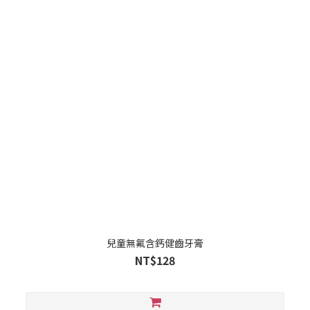
兒童無氟含鈣健齒牙膏
NT$128