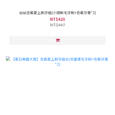
幼幼含氟愛上刷牙組(小頭軟毛牙刷+含氟牙膏*2)
NT$420
NT$447