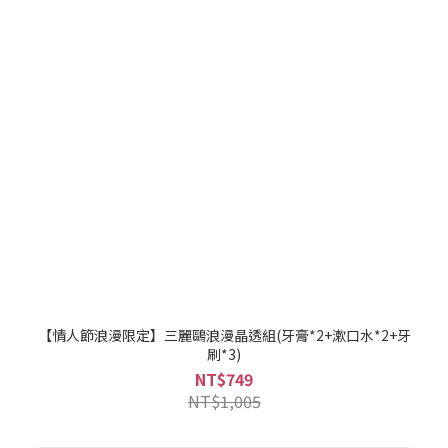
【情人節浪漫限定】三麗鷗浪漫晶透組(牙膏*2+漱口水*2+牙
刷*3)
NT$749
NT$1,005