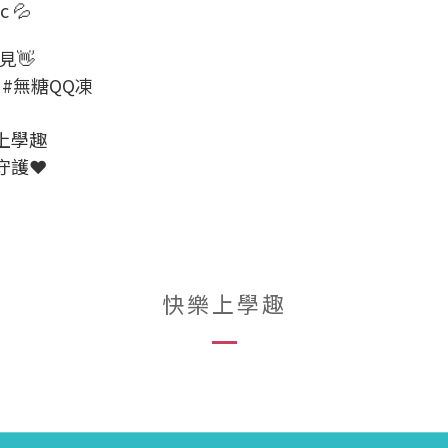
 💦
見👋
#無糖QQ凍
上學趣
守護❤
快樂上學趣