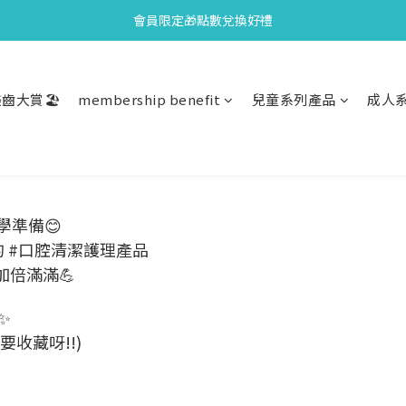
會員限定🎁點數兌換好禮
會員限定🎁點數兌換好禮
全新上市🫧變色牙膏加碼送好禮
齒大賞🏖️
membership benefit
兒童系列產品
成人
會員限定🎁點數兌換好禮
學準備😊
的 #口腔清潔護理產品
倍滿滿💪
✨
收藏呀!!)