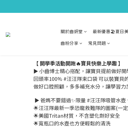
關於齒妍堂
最新優惠🏖️夏日美
齒粉分享
常見問題
【 開學季活動開跑🔥寶貝快樂上學趣 】
► 小齒博士精心搭配，讓寶貝提前做好開
回頭率100% #汪汪隊束口袋 可以裝寶貝
做好口腔照顧，多多補充水分，讓學習力加
► 爸媽不要錯過✨限量 #汪汪隊吸管水壺 
🌟汪汪隊最新一季恐龍救難隊的圖案(一定要
🌟美國Tritan材質，不含塑化劑好安全
🌟寬瓶口的水壺也方便輕鬆的清洗