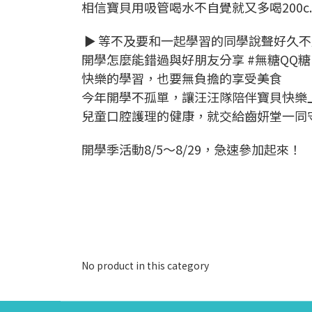
相信寶貝用吸管喝水不自覺就又多喝200c.c
► 等不及要和一起學習的同學說聲好久不
開學怎麼能錯過與好朋友分享 #無糖QQ糖 
快樂的學習，也要無負擔的享受美食
今年開學不孤單，讓汪汪隊陪伴寶貝快樂
兒童口腔護理的健康，就交給齒妍堂一同
開學季活動8/5～8/29，急速參加起來！
No product in this category