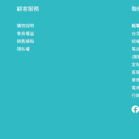
顧客服務
聯
購物說明
拓
會員權益
台
銷售據點
統編
隱私權
電話
(服
定
客服
業務
電商
行銷