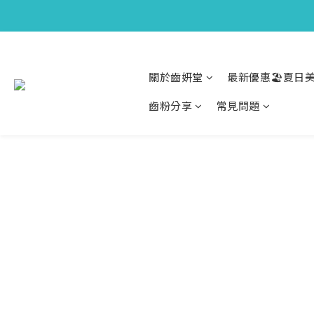
關於齒妍堂
最新優惠🏖️夏日美
齒粉分享
常見問題