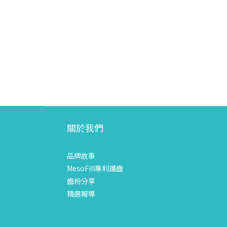
關於我們
品牌故事
MesoFill專利護齒
齒粉分享
精選報導