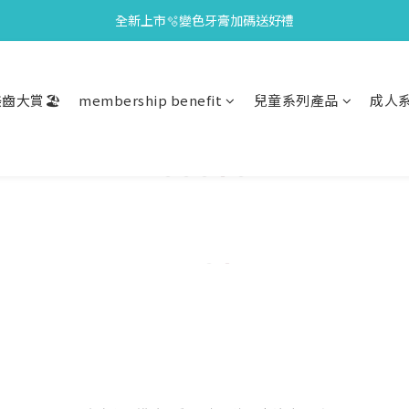
全新上市🫧變色牙膏加碼送好禮
會員限定🎁點數兌換好禮
會員限定🎁點數兌換好禮
齒大賞🏖️
membership benefit
兒童系列產品
成人