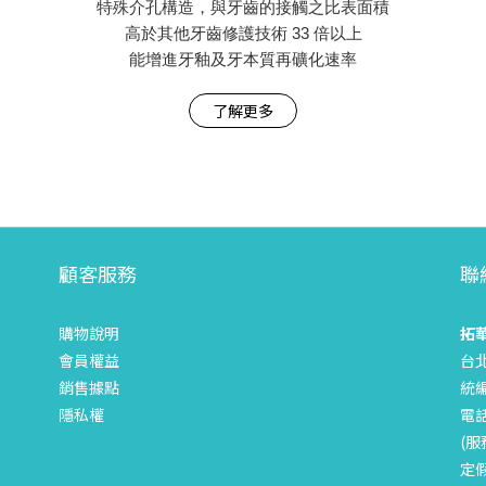
特殊介孔構造，與牙齒的接觸之比表面積
高於其他牙齒修護技術 33 倍以上
能增進牙釉及牙本質再礦化速率
了解更多
顧客服務
聯
購物說明
拓
會員權益
台
銷售據點
統編
隱私權
電話
(服
定