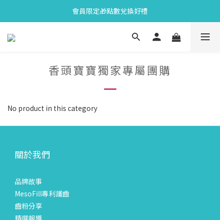
會員限定🎁點數兌換好禮
會員限定🎁點數兌換好禮
全新上市🫧變色牙膏加碼送好禮
會員限定🎁點數兌換好禮
香頭寶寶獨家專屬團購
No product in this category
關於我們
品牌故事
MesoFill專利護齒
齒粉分享
精選報導