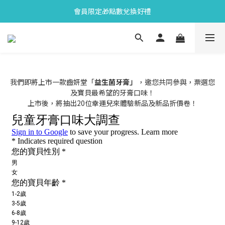
會員限定🎁點數兌換好禮
會員限定🎁點數兌換好禮
全新上市🫧變色牙膏加碼送好禮
會員限定🎁點數兌換好禮
」
我們即將上市一款齒妍堂「
益生菌牙膏
，邀您共同參與，票選您
及寶貝最希望的牙膏口味！
上市後，將抽出20位幸運兒來體驗新品及新品折價卷！