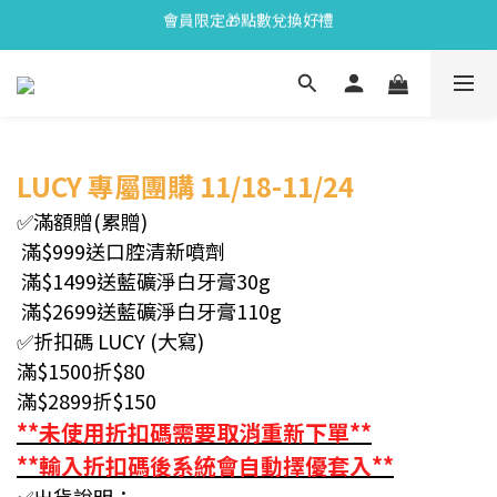
會員限定🎁點數兌換好禮
會員限定🎁點數兌換好禮
全新上市🫧變色牙膏加碼送好禮
會員限定🎁點數兌換好禮
LUCY
專屬團購 11/18-11/24
✅滿額贈(累贈)
滿$999送口腔清新噴劑
滿$1499送藍礦淨白牙膏30g
滿$2699送
藍礦淨白牙膏110g
✅折扣碼 LUCY (大寫)
滿$1500折$80
滿$2899折$150
**未使用折扣碼需要取消重新下單**
**輸入折扣碼後系統會自動擇優套入**